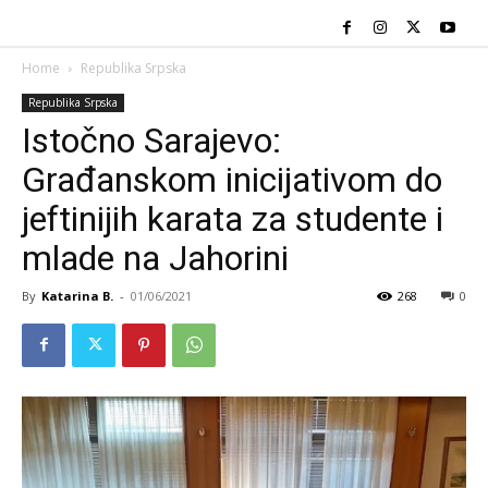
Home
Republika Srpska
Republika Srpska
Istočno Sarajevo:
Građanskom inicijativom do
jeftinijih karata za studente i
mlade na Jahorini
By
Katarina B.
-
01/06/2021
268
0