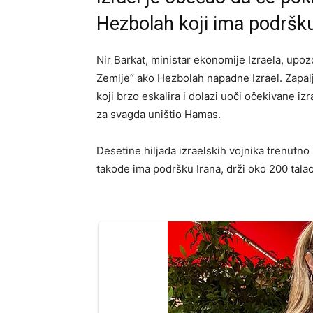
Hezbolah koji ima podršku
Nir Barkat, ministar ekonomije Izraela, upozor
Zemlje“ ako Hezbolah napadne Izrael. Zapal
koji brzo eskalira i dolazi uoči očekivane 
za svagda uništio Hamas.
Desetine hiljada izraelskih vojnika trenutn
takođe ima podršku Irana, drži oko 200 talac