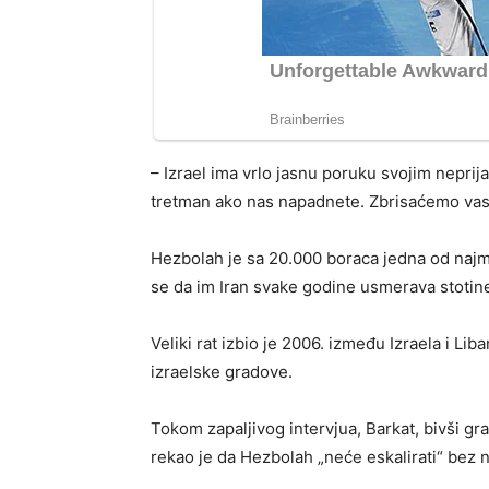
– Izrael ima vrlo jasnu poruku svojim neprija
tretman ako nas napadnete. Zbrisaćemo vas 
Hezbolah je sa 20.000 boraca jedna od najmo
se da im Iran svake godine usmerava stotine
Veliki rat izbio je 2006. između Izraela i Li
izraelske gradove.
Tokom zapaljivog intervjua, Barkat, bivši g
rekao je da Hezbolah „neće eskalirati“ bez 