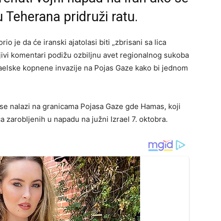
 Teherana pridruži ratu.
io je da će iranski ajatolasi biti „zbrisani sa lica
jivi komentari podižu ozbiljnu avet regionalnog sukoba
izraelske kopnene invazije na Pojas Gaze kako bi jednom
o se nalazi na granicama Pojasa Gaze gde Hamas, koji
a zarobljenih u napadu na južni Izrael 7. oktobra.