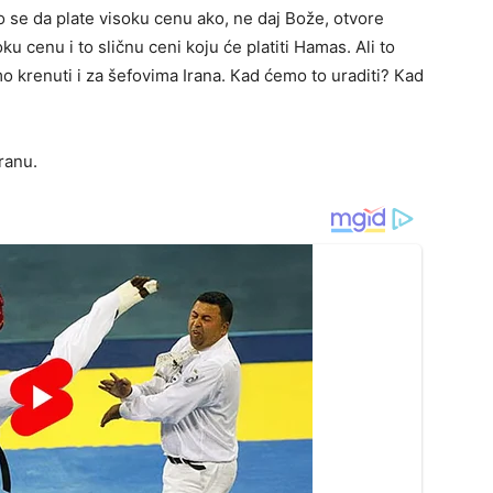
 se da plate visoku cenu ako, ne daj Bože, otvore
oku cenu i to sličnu ceni koju će platiti Hamas. Ali to
o krenuti i za šefovima Irana. Кad ćemo to uraditi? Кad
Iranu.