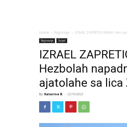
Home
Najnovije
IZRAEL ZAPRETIO IRANU: Ako nas
Najnovije
Svijet
IZRAEL ZAPRETI
Hezbolah napadn
ajatolahe sa lica
By
Katarina B.
-
22/10/2023