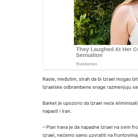
Raste, međutim, strah da bi Izrael mogao bit
Izraelske odbrambene snage razmenjuju vat
Barket je upozorio da Izrael neće eliminisa
napasti i Iran.
– Plan Irana je da napadne Izrael na svim f
Izrael, nećemo samo uzvratiti na frontovima, 