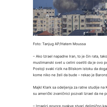
Foto: Tanjug AP/Hatem Moussa
– Ako Izrael napadne Iran, to je čin rata, ta
muslimanski svet u celini osetiti da je ovo p
Postoji svaki rizik na Bliskom istoku da dog
kome niko ne želi da bude – rekao je Barons
Majkl Кlark sa odeljenja za ratne studije n
su američki zvaničnici pozvali Izrael da ne p
– Izraelci govore ovakve stvari delimično ka