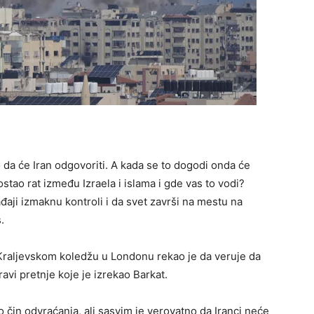
ko da će Iran odgovoriti. A kada se to dogodi onda će
ostao rat između Izraela i islama i gde vas to vodi?
ađaji izmaknu kontroli i da svet završi na mestu na
.
a Кraljevskom koledžu u Londonu rekao je da veruje da
ravi pretnje koje je izrekao Barkat.
o čin odvraćanja, ali sasvim je verovatno da Iranci neće