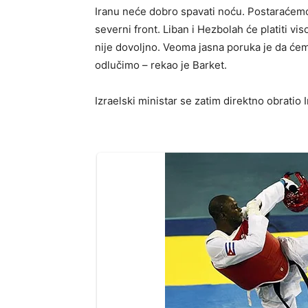
Iranu neće dobro spavati noću. Postaraćemo
severni front. Liban i Hezbolah će platiti vis
nije dovoljno. Veoma jasna poruka je da ćem
odlučimo – rekao je Barket.
Izraelski ministar se zatim direktno obratio 