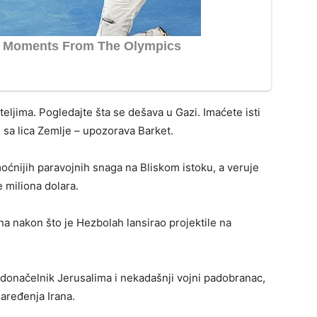
teljima. Pogledajte šta se dešava u Gazi. Imaćete isti
sa lica Zemlje – upozorava Barket.
ćnijih paravojnih snaga na Bliskom istoku, a veruje
 miliona dolara.
bana nakon što je Hezbolah lansirao projektile na
radonačelnik Jerusalima i nekadašnji vojni padobranac,
naređenja Irana.