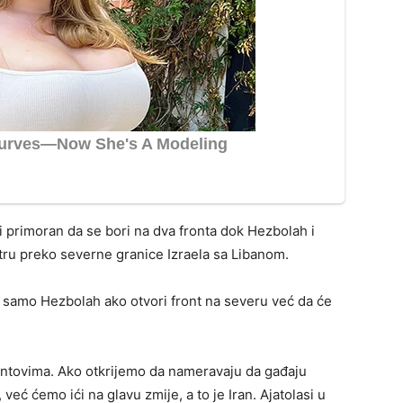
i primoran da se bori na dva fronta dok Hezbolah i
ru preko severne granice Izraela sa Libanom.
ti samo Hezbolah ako otvori front na severu već da će
rontovima. Ako otkrijemo da nameravaju da gađaju
već ćemo ići na glavu zmije, a to je Iran. Ajatolasi u