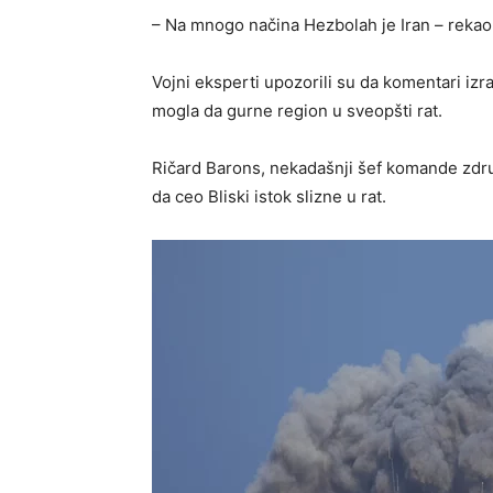
– Na mnogo načina Hezbolah je Iran – rekao 
Vojni eksperti upozorili su da komentari izra
mogla da gurne region u sveopšti rat.
Ričard Barons, nekadašnji šef komande združ
da ceo Bliski istok slizne u rat.