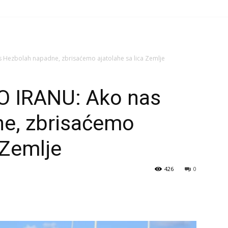
 Hezbolah napadne, zbrisaćemo ajatolahe sa lica Zemlje
O IRANU: Ako nas
e, zbrisaćemo
 Zemlje
426
0