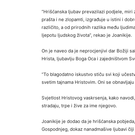
“Hrišćanska ljubav prevazilazi podjele, miri
prašta i ne zlopamti, izgrađuje u istini i do
različito, a od prirodnih razlika među ljudim
ljepotu ljudskog života”, rekao je Joanikije.
On je naveo da je neprocjenjivi dar Božiji s
Hrista, ljubavlju Boga Oca i zajedništvom S
“To blagodatno iskustvo stiču svi koji učes
svetim tajnama Hristovim. Oni se obnavljaju
Svjetlost Hristovog vaskrsenja, kako navodi,
stradaju, trpe i žive za ime njegovo.
Joanikije je dodao da je hrišćanska pobjeda,
Gospodnjeg, dokaz nanadmašive ljubavi čiji 