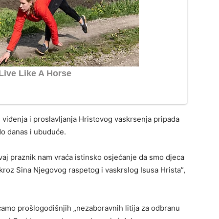
 viđenja i proslavljanja Hristovog vaskrsenja pripada
do danas i ubuduće.
ovaj praznik nam vraća istinsko osjećanje da smo djeca
kroz Sina Njegovog raspetog i vaskrslog Isusa Hrista”,
ćamo prošlogodišnjih „nezaboravnih litija za odbranu