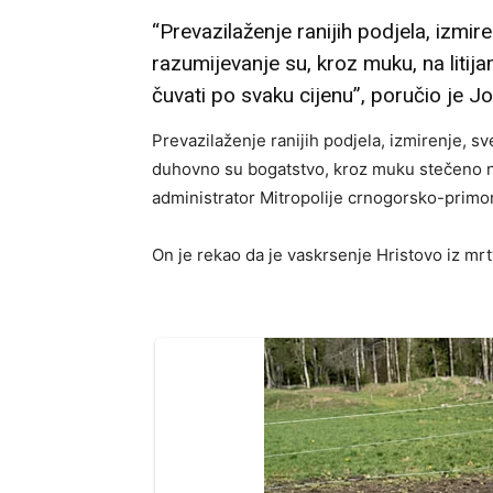
“Prevazilaženje ranijih podjela, izm
razumijevanje su, kroz muku, na liti
čuvati po svaku cijenu”, poručio je Jo
Prevazilaženje ranijih podjela, izmirenje,
duhovno su bogatstvo, kroz muku stečeno na 
administrator Mitropolije crnogorsko-primor
On je rekao da je vaskrsenje Hristovo iz mrt