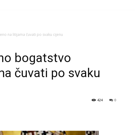
eno na litijama čuvati po svaku cijenu
vno bogatstvo
ama čuvati po svaku
424
0