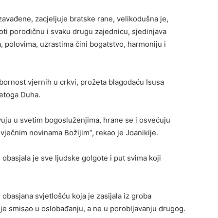
 zavađene, zacjeljuje bratske rane, velikodušna je,
broti porodičnu i svaku drugu zajednicu, sjedinjava
a, polovima, uzrastima čini bogatstvo, harmoniju i
abornost vjernih u crkvi, prožeta blagodaću Isusa
vetoga Duha.
tvuju u svetim bogosluženjima, hrane se i osvećuju
 vječnim novinama Božijim”, rekao je Joanikije.
 obasjala je sve ljudske golgote i put svima koji
 obasjana svjetlošću koja je zasijala iz groba
je smisao u oslobađanju, a ne u porobljavanju drugog.