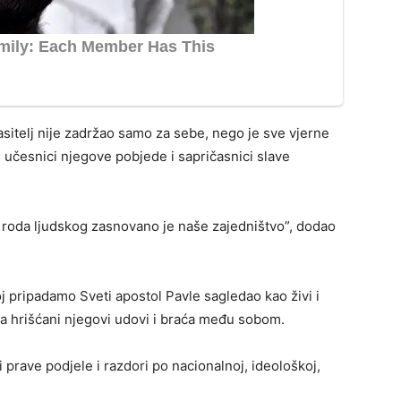
sitelj nije zadržao samo za sebe, nego je sve vjerne
 učesnici njegove pobjede i sapričasnici slave
 roda ljudskog zasnovano je naše zajedništvo”, dodao
oj pripadamo Sveti apostol Pavle sagledao kao živi i
, a hrišćani njegovi udovi i braća među sobom.
vi prave podjele i razdori po nacionalnoj, ideološkoj,