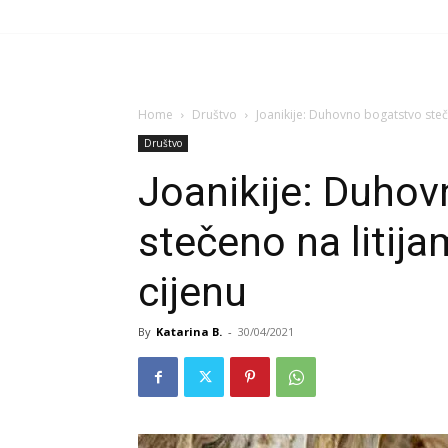
Home
Društvo
Joanikije: Duhovno bogatstvo steč
Društvo
Joanikije: Duho
stečeno na litij
cijenu
By
Katarina B.
-
30/04/2021