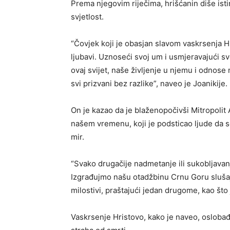
Prema njegovim riječima, hrišćanin diše ist
svjetlost.
“Čovjek koji je obasjan slavom vaskrsenja H
ljubavi. Uznoseći svoj um i usmjeravajući svo
ovaj svijet, naše življenje u njemu i odno
svi prizvani bez razlike”, naveo je Joanikije.
On je kazao da je blaženopočivši Mitropolit 
našem vremenu, koji je podsticao ljude da 
mir.
“Svako drugačije nadmetanje ili sukobljavanj
Izgrađujmo našu otadžbinu Crnu Goru slušaj
milostivi, praštajući jedan drugome, kao što 
Vaskrsenje Hristovo, kako je naveo, oslobađ