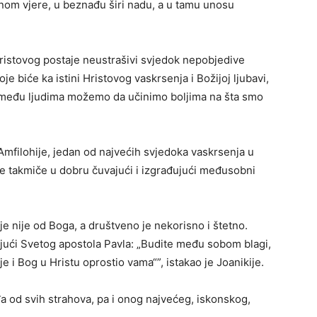
inom vjere, u beznađu širi nadu, a u tamu unosu
ristovog postaje neustrašivi svjedok nepobjedive
je biće ka istini Hristovog vaskrsenja i Božijoj ljubavi,
se među ljudima možemo da učinimo boljima na šta smo
Amfilohije, jedan od najvećih svjedoka vaskrsenja u
se takmiče u dobru čuvajući i izgrađujući međusobni
e nije od Boga, a društveno je nekorisno i štetno.
ući Svetog apostola Pavla: „Budite među sobom blagi,
je i Bog u Hristu oprostio vama“”, istakao je Joanikije.
a od svih strahova, pa i onog najvećeg, iskonskog,