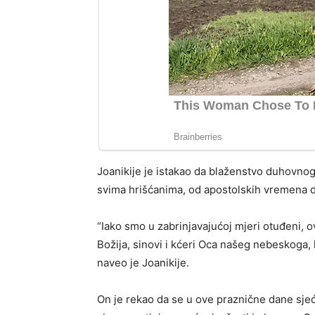
Joanikije je istakao da blaženstvo duhovnog
svima hrišćanima, od apostolskih vremena 
“Iako smo u zabrinjavajućoj mjeri otuđeni, 
Božija, sinovi i kćeri Oca našeg nebeskoga, 
naveo je Joanikije.
On je rekao da se u ove praznične dane sje