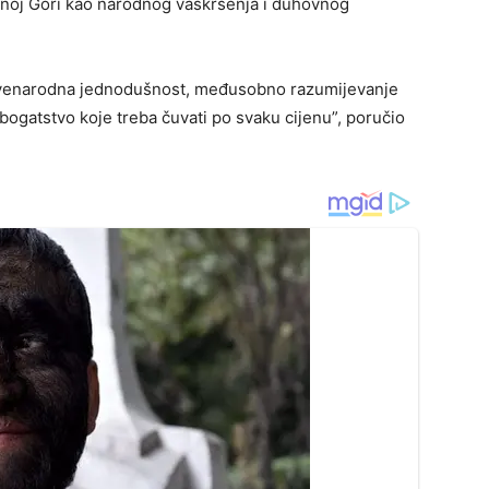
 Crnoj Gori kao narodnog vaskrsenja i duhovnog
, svenarodna jednodušnost, međusobno razumijevanje
bogatstvo koje treba čuvati po svaku cijenu”, poručio