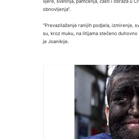
vjere, svetinja, pamćenja, časti i obraza u
obnovljenja“.
“Prevazilaženje ranijih podjela, izmirenje
su, kroz muku, na litijama stečeno duhovno 
je Joanikije.