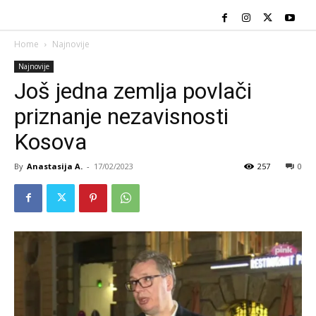
Home
Najnovije
Najnovije
Još jedna zemlja povlači
priznanje nezavisnosti
Kosova
By
Anastasija A.
-
17/02/2023
257
0