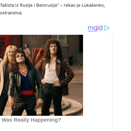
“fašista iz Rusije i Belorusije” – rekao je Lukašenko,
nostranstva.