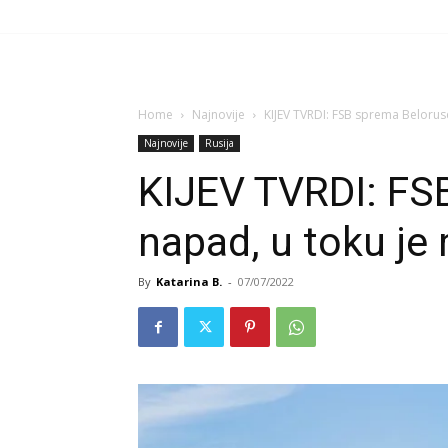
Home
Najnovije
KIJEV TVRDI: FSB sprema Beloruse
Najnovije
Rusija
KIJEV TVRDI: FS
napad, u toku je 
By
Katarina B.
-
07/07/2022