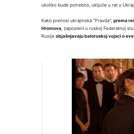
ukoliko bude potrebno, uključe u rat u Ukraji
Kako prenosi ukrajinska “Pravda”,
prema reč
Hromova
, zaposleni u ruskoj Federalnoj sl
Rusije
objašnjavaju beloruskoj vojsci o eve