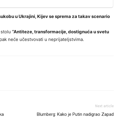
sukobu u Ukrajini, Kijev se sprema za takav scenario
 stolu
“Antiteze, transformacije, dostignuća u svetu
ipak neće učestvovati u neprijateljstvima.
Next article
ka
Blumberg: Kako je Putin nadigrao Zapad