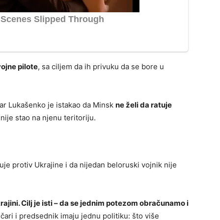
ojne pilote
, sa ciljem da ih privuku da se bore u
ar Lukašenko je istakao da Minsk
ne želi da ratuje
nije stao na njenu teritoriju.
je protiv Ukrajine i da nijedan beloruski vojnik nije
rajini. Cilj je isti – da se jednim potezom obračunamo i
ičari i predsednik imaju jednu politiku: što više