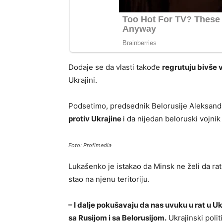
Dodaje se da vlasti takođe
regrutuju bivše v
Ukrajini.
Podsetimo, predsednik Belorusije Aleksand
protiv Ukrajine
i da nijedan beloruski vojnik 
Foto: Profimedia
Lukašenko je istakao da Minsk ne želi da ratu
stao na njenu teritoriju.
– I dalje pokušavaju da nas uvuku u rat u Uk
sa Rusijom i sa Belorusijom.
Ukrajinski polit