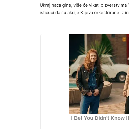
Ukrajinaca gine, više će vikati o zverstvima 
ističući da su akcije Kijeva orkestrirane iz i