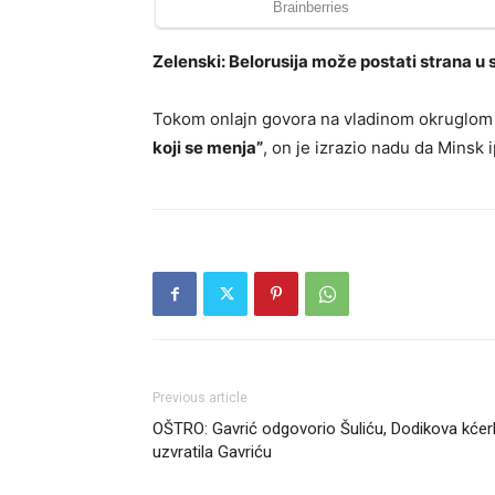
Zelenski: Belorusija može postati strana u 
Tokom onlajn govora na vladinom okruglom
koji se menja”
, on je izrazio nadu da Minsk 
Previous article
OŠTRO: Gavrić odgovorio Šuliću, Dodikova kćer
uzvratila Gavriću