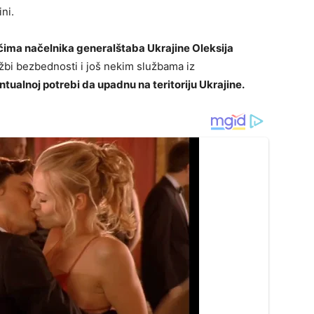
ni.
ima načelnika generalštaba Ukrajine Oleksija
užbi bezbednosti i još nekim službama iz
ntualnoj potrebi da upadnu na teritoriju Ukrajine.