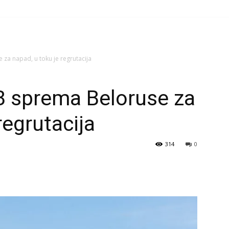
 za napad, u toku je regrutacija
B sprema Beloruse za
regrutacija
314
0