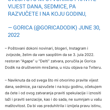
VIJEST DANA, SEDMICE, PA
RAZVUČETE I NA KOJU GODINU,
— GORICA (@GORICADODIK)
JUNE 30,
2022
– Poštovani dokoni novinari, blogeri, Instagram i
zvijezde, želim da vam saopštim da se 3. jula 2022.
restoran “Agape” u “Delti” zatvara, poručila je Gorica
Dodik na društvenim mrežama, u nizu objava na Tviteru.
– Naviknuta da od svega što mi otvorimo pravite vijest
dana, sedmice, pa razvučete i na koju godinu, očekujem
da ćete i od ovog zatvaranja praviti spekulacije i iznositi
laži i praviti senzacije, kao i do sada, ne sumnjam u vašu
maštovitost. Da bi vas preduhitrila i iznijela pravu istinu,