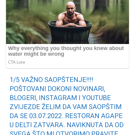
1/5 VAŽNO SAOPŠTENJE!!!!
POŠTOVANI DOKONI NOVINARI,
BLOGERI, INSTAGRAM I YOUTUBE
ZVIJEZDE ŽELIM DA VAM SAOPŠTIM
DA SE 03.07.2022. RESTORAN AGAPE
U DELTI ZATVARA. NAVIKNUTA DA OD
SVEGA ŠTO MI OTVORIMO PRAVITE