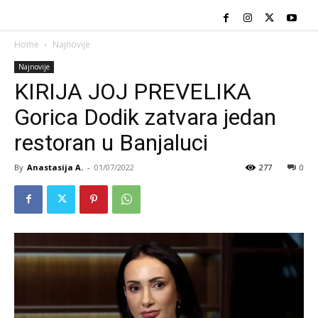
Home
Najnovije
Najnovije
KIRIJA JOJ PREVELIKA
Gorica Dodik zatvara jedan
restoran u Banjaluci
By
Anastasija A.
-
01/07/2022
277
0