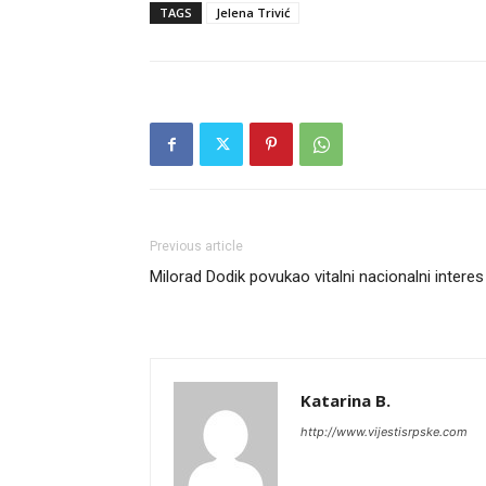
TAGS
Jelena Trivić
Previous article
Milorad Dodik povukao vitalni nacionalni interes
Katarina B.
http://www.vijestisrpske.com