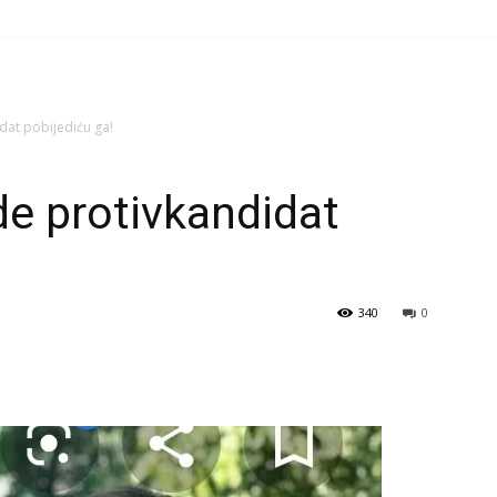
dat pobijediću ga!
e protivkandidat
340
0