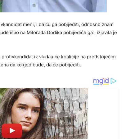
ivkandidat meni, i da ću ga pobijediti, odnosno znam
ude išao na Milorada Dodika pobijediće ga”, izjavila je
ti protivkandidat iz vladajuće koalicije na predstojećim
rena da ko god bude, da će pobijediti.