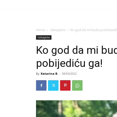
Home
Izdvajamo
Ko god da mi bude protivkandi
Izdvajamo
Ko god da mi bud
pobijediću ga!
By
Katarina B.
-
08/06/2022