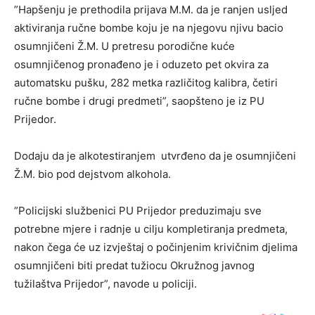
”Hapšenju je prethodila prijava M.M. da je ranjen usljed
aktiviranja ručne bombe koju je na njegovu njivu bacio
osumnjičeni Ž.M. U pretresu porodične kuće
osumnjičenog pronađeno je i oduzeto pet okvira za
automatsku pušku, 282 metka različitog kalibra, četiri
ručne bombe i drugi predmeti”, saopšteno je iz PU
Prijedor.
Dodaju da je alkotestiranjem utvrđeno da je osumnjičeni
Ž.M. bio pod dejstvom alkohola.
”Policijski službenici PU Prijedor preduzimaju sve
potrebne mjere i radnje u cilju kompletiranja predmeta,
nakon čega će uz izvještaj o počinjenim krivičnim djelima
osumnjičeni biti predat tužiocu Okružnog javnog
tužilaštva Prijedor”, navode u policiji.