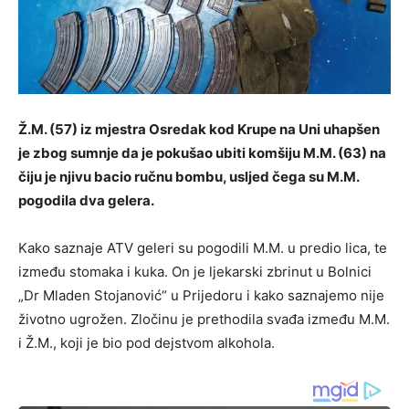
Ž.M. (57) iz mjestra Osredak kod Krupe na Uni uhapšen
je zbog sumnje da je pokušao ubiti komšiju M.M. (63) na
čiju je njivu bacio ručnu bombu, usljed čega su M.M.
pogodila dva gelera.
Kako saznaje ATV geleri su pogodili M.M. u predio lica, te
između stomaka i kuka. On je ljekarski zbrinut u Bolnici
„Dr Mladen Stojanović“ u Prijedoru i kako saznajemo nije
životno ugrožen. Zločinu je prethodila svađa između M.M.
i Ž.M., koji je bio pod dejstvom alkohola.