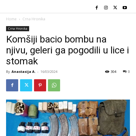
Home
Crna Hronika
Crna Hronika
Komšiji bacio bombu na
njivu, geleri ga pogodili u lice i
stomak
By
Anastasija A.
-
16/03/2024
304
0