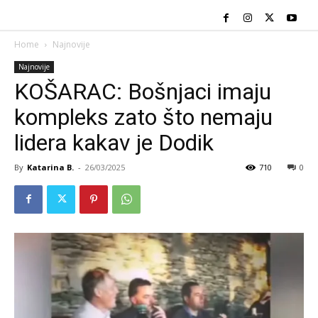
Home
Najnovije
Najnovije
KOŠARAC: Bošnjaci imaju
kompleks zato što nemaju
lidera kakav je Dodik
By
Katarina B.
-
26/03/2025
710
0