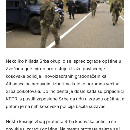
Nekoliko hiljada Srba okupilo se ispred zgrade opštine u
Zvečanu gde mirno protestuju i traže povlačenje
kosovske policije i novoizabranih gradonačelnika
Albanaca na nedavnim izborima koje je ogromna većina
Srba bojkotovala. Do incidenta je došlo kada su pripadnici
KFOR-a pustili zaposlene Srbe da uđu u zgradu opštine, a
potom je na njih kosovska policija bacila suzavac.
Nešto kasnije zbog protesta Srba kosovska policija se
povukla u zgradu opštine. Na mestu protesta nalaze se i