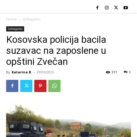
Home
Izdvajamo
Izdvajamo
Kosovska policija bacila
suzavac na zaposlene u
opštini Zvečan
By
Katarina B.
-
29/05/2023
311
0