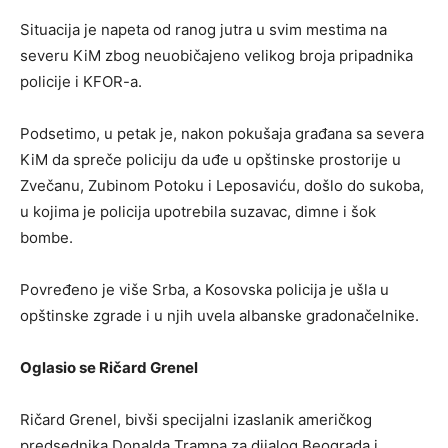
Situacija je napeta od ranog jutra u svim mestima na
severu KiM zbog neuobičajeno velikog broja pripadnika
policije i KFOR-a.
Podsetimo, u petak je, nakon pokušaja građana sa severa
KiM da spreče policiju da uđe u opštinske prostorije u
Zvečanu, Zubinom Potoku i Leposaviću, došlo do sukoba,
u kojima je policija upotrebila suzavac, dimne i šok
bombe.
Povređeno je više Srba, a Kosovska policija je ušla u
opštinske zgrade i u njih uvela albanske gradonačelnike.
Oglasio se Ričard Grenel
Ričard Grenel, bivši specijalni izaslanik američkog
predsednika Donalda Trampa za dijalog Beograda i