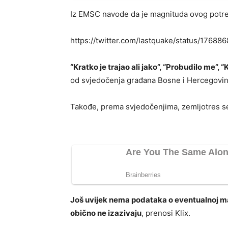
Iz EMSC navode da je magnituda ovog potres
https://twitter.com/lastquake/status/176
“Kratko je trajao ali jako”, “Probudilo me”, “
od svjedočenja građana Bosne i Hercegovin
Takođe, prema svjedočenjima, zemljotres se d
Još uvijek nema podataka o eventualnoj mate
obično ne izazivaju
, prenosi Klix.