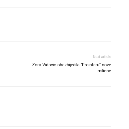
Next article
Zora Vidović obezbijedila “Prointeru” nove
milione