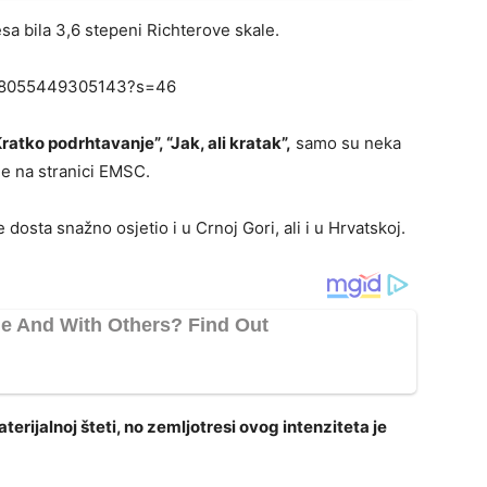
a bila 3,6 stepeni Richterove skale.
8868055449305143?s=46
Kratko podrhtavanje”, “Jak, ali kratak”,
samo su neka
e na stranici EMSC.
osta snažno osjetio i u Crnoj Gori, ali i u Hrvatskoj.
rijalnoj šteti, no zemljotresi ovog intenziteta je