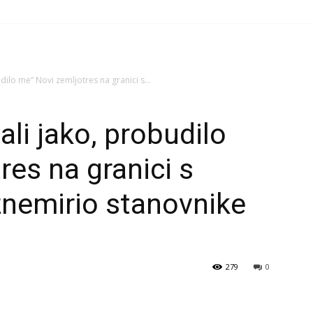
udilo me“ Novi zemljotres na granici s...
 ali jako, probudilo
res na granici s
nemirio stanovnike
279
0