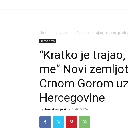
Home
Izdvajamo
“Kratko je trajao, ali jako, prob
Izdvajamo
“Kratko je trajao,
me“ Novi zemljot
Crnom Gorom uz
Hercegovine
By
Anastasija A.
-
16/03/2024