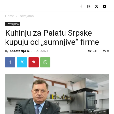
Home
Izdvajamo
Izdvajamo
Kuhinju za Palatu Srpske
kupuju od „sumnjive“ firme
By
Anastasija A.
-
06/06/2023
238
0