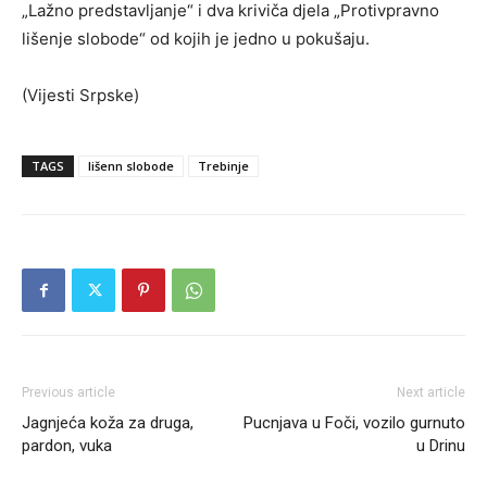
„Lažno predstavljanje“ i dva kriviča djela „Protivpravno
lišenje slobode“ od kojih je jedno u pokušaju.
(Vijesti Srpske)
TAGS
lišenn slobode
Trebinje
Previous article
Next article
Jagnjeća koža za druga,
Pucnjava u Foči, vozilo gurnuto
pardon, vuka
u Drinu