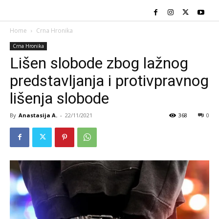
Home
Crna Hronika
Crna Hronika
Lišen slobode zbog lažnog
predstavljanja i protivpravnog
lišenja slobode
By
Anastasija A.
-
22/11/2021
368
0