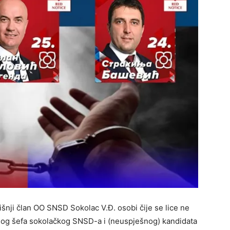
išnji član OO SNSD Sokolac V.Đ. osobi čije se lice ne
nog šefa sokolačkog SNSD-a i (neuspješnog) kandidata