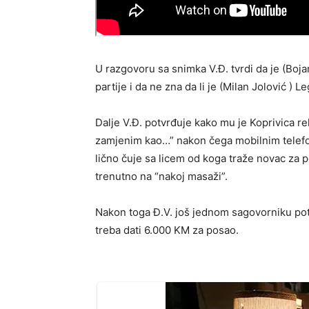
U razgovoru sa snimka V.Đ. tvrdi da je (Bojan
partije i da ne zna da li je (Milan Jolović )
Dalje V.Đ. potvrđuje kako mu je Koprivica r
zamjenim kao…” nakon čega mobilnim telefon
lično čuje sa licem od koga traže novac za po
trenutno na “nakoj masaži”.
Nakon toga Đ.V. još jednom sagovorniku pot
treba dati 6.000 KM za posao.