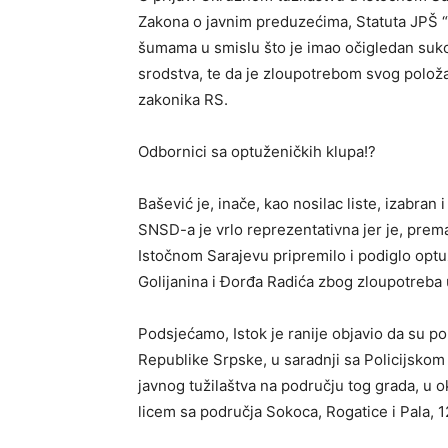
Zakona o javnim preduzećima, Statuta JPŠ 
šumama u smislu što je imao očigledan suko
srodstva, te da je zloupotrebom svog položaj
zakonika RS.
Odbornici sa optuženičkih klupa!?
Bašević je, inače, kao nosilac liste, izabra
SNSD-a je vrlo reprezentativna jer je, prema
Istočnom Sarajevu pripremilo i podiglo opt
Golijanina i Đorđa Radića zbog zloupotreba
Podsjećamo, Istok je ranije objavio da su po
Republike Srpske, u saradnji sa Policijsk
javnog tužilaštva na području tog grada, u o
licem sa područja Sokoca, Rogatice i Pala, 12