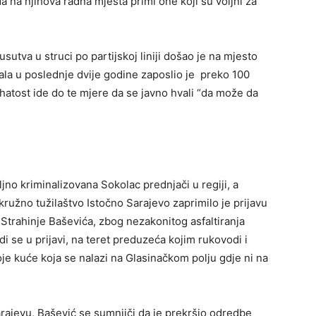
a na njihova radna mjesta primi one koji su voljni za
sutva u struci po partijskoj liniji došao je na mjesto
ala u poslednje dvije godine zaposlio je preko 100
atost ide do te mjere da se javno hvali “da može da
ljno kriminalizovana Sokolac prednjači u regiji, a
ružno tužilaštvo Istočno Sarajevo zaprimilo je prijavu
 Strahinje Baševića, zbog nezakonitog asfaltiranja
i se u prijavi, na teret preduzeća kojim rukovodi i
je kuće koja se nalazi na Glasinačkom polju gdje ni na
rajevu, Bašević se sumnjiči da je prekršio odredbe