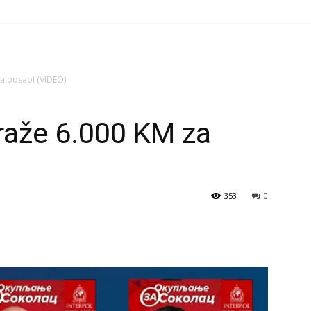
za posao! (VIDEO)
traže 6.000 KM za
353
0