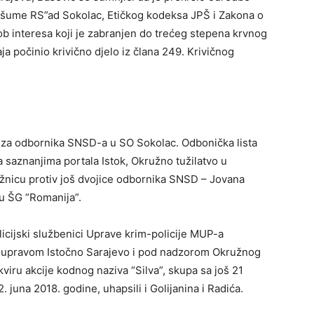
“šume RS”ad Sokolac, Etičkog kodeksa JPŠ i Zakona o
b interesa koji je zabranjen do trećeg stepena krvnog
a počinio krivično djelo iz člana 249. Krivičnog
n i za odbornika SNSD-a u SO Sokolac. Odbonička lista
 saznanjima portala Istok, Okružno tužilatvo u
užnicu protiv još dvojice odbornika SNSD – Jovana
 u ŠG ”Romanija”.
licijski službenici Uprave krim-policije MUP-a
om upravom Istočno Sarajevo i pod nadzorom Okružnog
kviru akcije kodnog naziva “Silva”, skupa sa još 21
. juna 2018. godine, uhapsili i Golijanina i Radića.