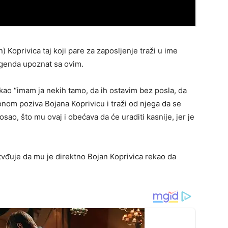
) Koprivica taj koji pare za zaposljenje traži u ime
 Legenda upoznat sa ovim.
ekao “imam ja nekih tamo, da ih ostavim bez posla, da
om poziva Bojana Koprivicu i traži od njega da se
sao, što mu ovaj i obećava da će uraditi kasnije, jer je
vđuje da mu je direktno Bojan Koprivica rekao da