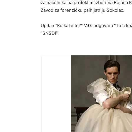
za načelnika na proteklim izborima Bojana K
Zavod za forenzičku psihijatriju Sokolac.
Upitan “Ko kaže to?” V.Đ. odgovara “To ti kaže
“SNSD!”.