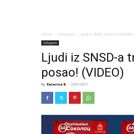
Home
Izdvajamo
Ljudi iz SNSD-a traže 6.000 KM 
Izdvajamo
Ljudi iz SNSD-a 
posao! (VIDEO)
By
Katarina B.
-
23/01/2021