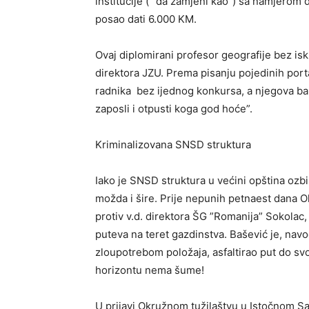
institucije ( “da zamjeni kao”) sa namjerom d
posao dati 6.000 KM.
Ovaj diplomirani profesor geografije bez isku
direktora JZU. Prema pisanju pojedinih port
radnika bez ijednog konkursa, a njegova bah
zaposli i otpusti koga god hoće”.
Kriminalizovana SNSD struktura
Iako je SNSD struktura u većini opština ozbi
možda i šire. Prije nepunih petnaest dana Ok
protiv v.d. direktora ŠG ”Romanija” Sokolac,
puteva na teret gazdinstva. Bašević je, navod
zloupotrebom položaja, asfaltirao put do svo
horizontu nema šume!
U prijavi Okružnom tužilaštvu u Istočnom Sa