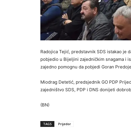
Radojica Tejić, predstavnik SDS istakao je d
pobjedio u Bijeljini zajedničkim snagama i 
zajedno pomognu da pobjedi Goran Predojev
Miodrag Detetić, predsjednik GO PDP Prijedo
zajedništvo SDS, PDP i DNS donijeti dobrobi
(BN)
TAGS
Prijedor