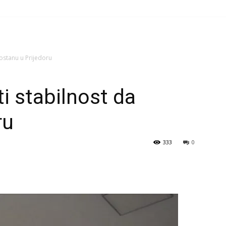
 ostanu u Prijedoru
i stabilnost da
ru
333
0