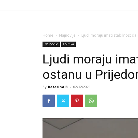
Home
Najnovije
Ljudi moraju imati stabilnost da
Najnovije
Politika
Ljudi moraju imat
ostanu u Prijedo
By
Katarina B.
-
02/12/2021