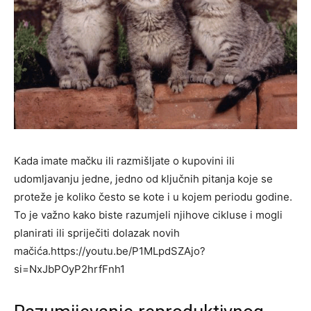
Kada imate mačku ili razmišljate o kupovini ili
udomljavanju jedne, jedno od ključnih pitanja koje se
proteže je koliko često se kote i u kojem periodu godine.
To je važno kako biste razumjeli njihove cikluse i mogli
planirati ili spriječiti dolazak novih
mačića.https://youtu.be/P1MLpdSZAjo?
si=NxJbPOyP2hrfFnh1