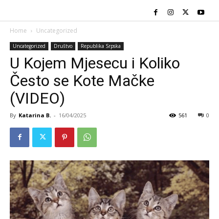
Home
Uncategorized
Uncategorized
Društvo
Republika Srpska
U Kojem Mjesecu i Koliko
Često se Kote Mačke
(VIDEO)
By
Katarina B.
-
16/04/2025
561
0