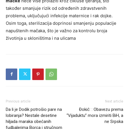
mačke
neće više prolaziti kroz cikluse tjeranja, što
također smanjuje rizik od određenih zdravstvenih
problema, uključujući infekcije maternice i rak dojke.
Osim toga, sterilizacija doprinosi smanjenju populacije
napuštenih mačaka, što je važno za kontrolu broja
životinja u skloništima i na ulicama​​
Previous article
Next article
Da li je Dodik potrošio pare na
Ðokić: : Obavezu prema
lobiranja? Nestale desetine
“Vijaduktu” mora izmiriti BiH, a
hiljada maraka obećanih
ne Srpska
fudbalerima Borca i stručnom