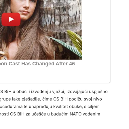
S BiH u obuci i izvođenju vježbi, izdvajajući uspješno
grupe lake pješadije, čime OS BiH podižu svoj nivo
ocedurama te unapređuju kvalitet obuke, s ciljem
obnosti OS BiH za učešće u budućim NATO vođenim