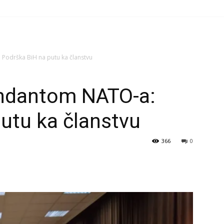
odrška BiH na putu ka članstvu
ndantom NATO-a:
utu ka članstvu
366
0