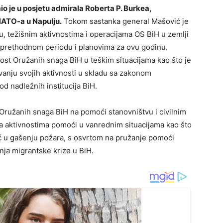
io je u posjetu admirala Roberta P. Burkea,
ATO-a u Napulju.
Tokom sastanka general Mašović je
, težišnim aktivnostima i operacijama OS BiH u zemlji
 u prethodnom periodu i planovima za ovu godinu.
ost Oružanih snaga BiH u teškim situacijama kao što je
vanju svojih aktivnosti u skladu sa zakonom
d nadležnih institucija BiH.
ružanih snaga BiH na pomoći stanovništvu i civilnim
na aktivnostima pomoći u vanrednim situacijama kao što
ć u gašenju požara, s osvrtom na pružanje pomoći
ja migrantske krize u BiH.