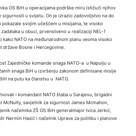
ika OS BiH u operacijama podrške miru ističući njihov
 sigurnosti u svijetu. On je izrazio zadovoljstvo na do
u pokazale svojim učešćem u misijama, te visoko
 zadataka u obuci, prvenstveno u realizaciji NEL-1
ekao kako NATO na međunarodnom planu veoma visoko
t države Bosne i Hercegovine.
jenost Zajedničke komande snaga NATO-a u Napulju u
žanih snaga BiH u izvršenju zakonom definisane misije
 BiH na putu ka članstvu u NATO.
tvovali i komandant NATO štaba u Sarajevu, brigadni
 Mel McNulty, savjetnik za sigurnost James Mcmahon,
enik načelnika ZŠ OS BiH generalmajor Ivica Jerkić,
ir Nermin Hasić i načelnik Uprave za politiku i planove