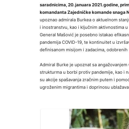
saradnicima, 20. januara 2021. godine, prim
komandanta Zajedničke komande snaga N
upoznao admirala Burkea o aktuelnom stanju
i inostranstvu, kao i ključnim aktivnostima
General Mašović je posebno istakao efikasn
pandemija COVID-19, te kontinuitet u izvrša
definisanom misijom i zadacima, odobrenih o
Admiral Burke je upoznat sa angažovanjem O
strukturma u borbi protiv pandemije, kao i 
su akcije spašavanja zračnim putem i pomo
ugroženim migrantima i doprinosu ublažavan