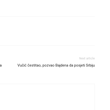
Next article
ga
Vučić čestitao, pozvao Bajdena da posjeti Srbiju