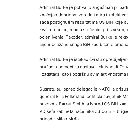
Admiral Burke je pohvalio angažman pripadn
značajan doprinos izgradnji mira i kolektivne
sada postignutim rezultatima OS BiH koje s
kvalitetnim ocjenama stečenim pri izvršenju
ocjenjivanja. Također, admiral Burke je r
cijeni Oružane snage BiH kao bitan elemena
Admiral Burke je istakao čvrstu opredijel
pružanju pomoći za nastavak aktivnosti Oru
i zadataka, kao i podršku svim aktivnostima
Susretu su ispred delegacije NATO-a prisus
general Eric Folkestad, politički savjetnik
pukovnik Barret Smith, a ispred OS BiH zamj
VD šefa kabineta načelnika ZŠ OS BiH brigad
brigadir Milan Mrđa.