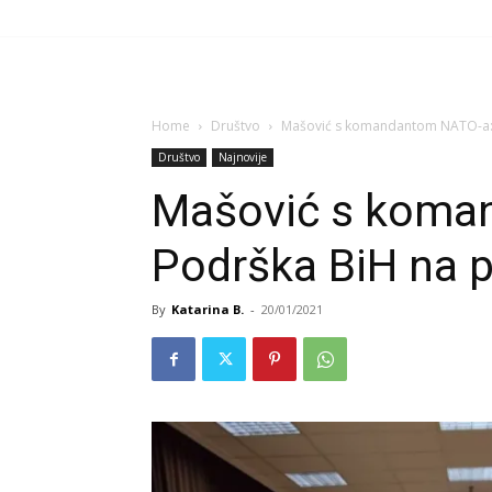
Home
Društvo
Mašović s komandantom NATO-a: P
Društvo
Najnovije
Mašović s koma
Podrška BiH na p
By
Katarina B.
-
20/01/2021