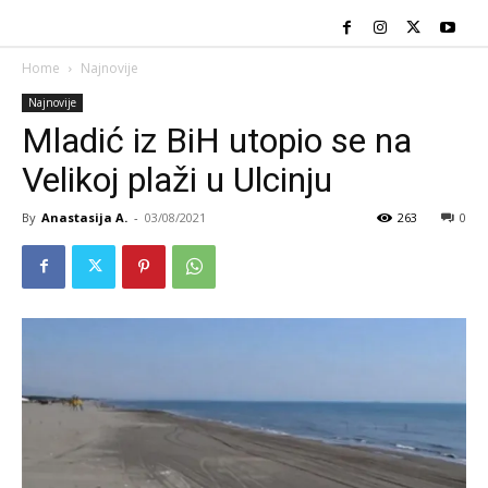
Home
Najnovije
Najnovije
Mladić iz BiH utopio se na
Velikoj plaži u Ulcinju
By
Anastasija A.
-
03/08/2021
263
0