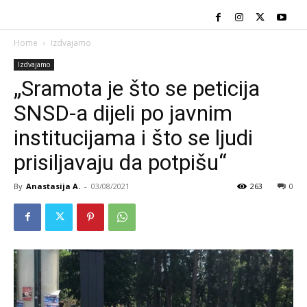
Home
Izdvajamo
Izdvajamo
„Sramota je što se peticija
SNSD-a dijeli po javnim
institucijama i što se ljudi
prisiljavaju da potpišu“
By
Anastasija A.
-
03/08/2021
263
0