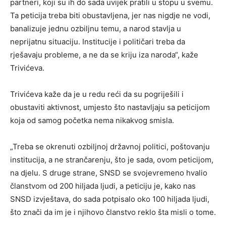
partneri, koji su ih do sada uvijek pratili u stopu u svemu.
Ta peticija treba biti obustavljena, jer nas nigdje ne vodi,
banalizuje jednu ozbiljnu temu, a narod stavlja u
neprijatnu situaciju. Institucije i političari treba da
rješavaju probleme, a ne da se kriju iza naroda“, kaže
Trivićeva.
Trivićeva kaže da je u redu reći da su pogriješili i
obustaviti aktivnost, umjesto što nastavljaju sa peticijom
koja od samog početka nema nikakvog smisla.
„Treba se okrenuti ozbiljnoj državnoj politici, poštovanju
institucija, a ne strančarenju, što je sada, ovom peticijom,
na djelu. S druge strane, SNSD se svojevremeno hvalio
članstvom od 200 hiljada ljudi, a peticiju je, kako nas
SNSD izvještava, do sada potpisalo oko 100 hiljada ljudi,
što znači da im je i njihovo članstvo reklo šta misli o tome.