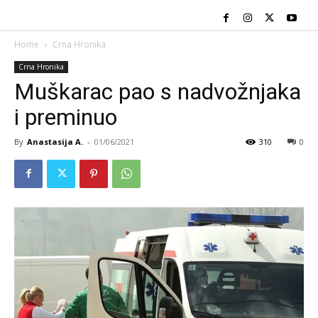
Home
Crna Hronika
Crna Hronika
Muškarac pao s nadvožnjaka
i preminuo
By
Anastasija A.
-
01/06/2021
310
0