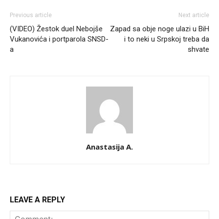
Previous article
Next article
(VIDEO) Žestok duel Nebojše
Zapad sa obje noge ulazi u BiH
Vukanovića i portparola SNSD-
i to neki u Srpskoj treba da
a
shvate
Anastasija A.
LEAVE A REPLY