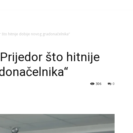
r što hitnije dobije novog gradonačelnika“
Prijedor što hitnije
donačelnika“
306
0