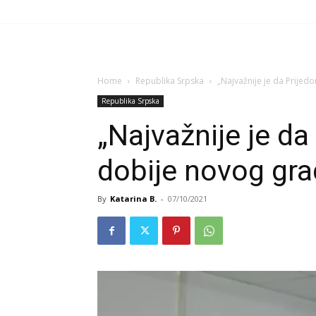
Home
Republika Srpska
„Najvažnije je da Prijedo
Republika Srpska
„Najvažnije je da 
dobije novog gra
By
Katarina B.
-
07/10/2021