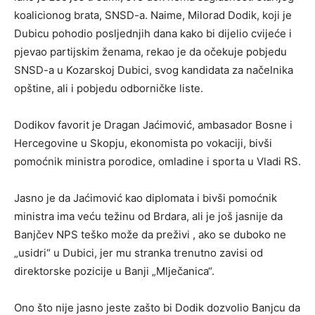
koalicionog brata, SNSD-a. Naime, Milorad Dodik, koji je
Dubicu pohodio posljednjih dana kako bi dijelio cvijeće i
pjevao partijskim ženama, rekao je da očekuje pobjedu
SNSD-a u Kozarskoj Dubici, svog kandidata za načelnika
opštine, ali i pobjedu odborničke liste.
Dodikov favorit je Dragan Jaćimović, ambasador Bosne i
Hercegovine u Skopju, ekonomista po vokaciji, bivši
pomoćnik ministra porodice, omladine i sporta u Vladi RS.
Jasno je da Jaćimović kao diplomata i bivši pomoćnik
ministra ima veću težinu od Brdara, ali je još jasnije da
Banjčev NPS teško može da preživi , ako se duboko ne
„usidri“ u Dubici, jer mu stranka trenutno zavisi od
direktorske pozicije u Banji „Mlječanica“.
Ono što nije jasno jeste zašto bi Dodik dozvolio Banjcu da