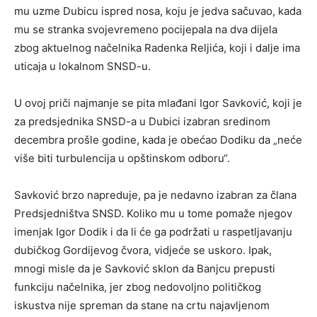
mu uzme Dubicu ispred nosa, koju je jedva sačuvao, kada
mu se stranka svojevremeno pocijepala na dva dijela
zbog aktuelnog načelnika Radenka Reljića, koji i dalje ima
uticaja u lokalnom SNSD-u.
U ovoj priči najmanje se pita mlađani Igor Savković, koji je
za predsjednika SNSD-a u Dubici izabran sredinom
decembra prošle godine, kada je obećao Dodiku da „neće
više biti turbulencija u opštinskom odboru“.
Savković brzo napreduje, pa je nedavno izabran za člana
Predsjedništva SNSD. Koliko mu u tome pomaže njegov
imenjak Igor Dodik i da li će ga podržati u raspetljavanju
dubičkog Gordijevog čvora, vidjeće se uskoro. Ipak,
mnogi misle da je Savković sklon da Banjcu prepusti
funkciju načelnika, jer zbog nedovoljno političkog
iskustva nije spreman da stane na crtu najavljenom