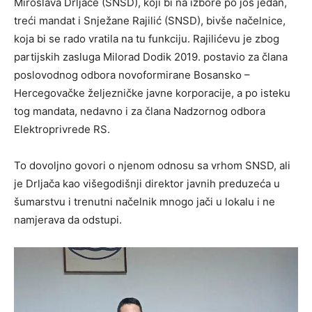
Miroslava Drljače (SNSD), koji bi na izbore po još jedan,
treći mandat i Snježane Rajilić (SNSD), bivše načelnice,
koja bi se rado vratila na tu funkciju. Rajilićevu je zbog
partijskih zasluga Milorad Dodik 2019. postavio za člana
poslovodnog odbora novoformirane Bosansko –
Hercegovačke željezničke javne korporacije, a po isteku
tog mandata, nedavno i za člana Nadzornog odbora
Elektroprivrede RS.
To dovoljno govori o njenom odnosu sa vrhom SNSD, ali
je Drljača kao višegodišnji direktor javnih preduzeća u
šumarstvu i trenutni načelnik mnogo jači u lokalu i ne
namjerava da odstupi.