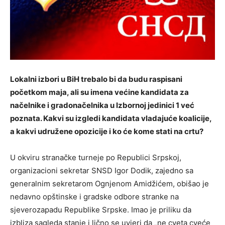
Lokalni izbori u BiH trebalo bi da budu raspisani
početkom maja, ali su imena većine kandidata za
načelnike i gradonačelnika u Izbornoj jedinici 1 već
poznata. Kakvi su izgledi kandidata vladajuće koalicije,
a kakvi udružene opozicije i ko će kome stati na crtu?
U okviru stranačke turneje po Republici Srpskoj,
organizacioni sekretar SNSD Igor Dodik, zajedno sa
generalnim sekretarom Ognjenom Amidžićem, obišao je
nedavno opštinske i gradske odbore stranke na
sjeverozapadu Republike Srpske. Imao je priliku da
izbliza sagleda stanje i lično se uvjeri da „ne cveta cveće