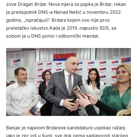
zove Dragan Brdar. Nova mjera za papka je Brdar, rekao
je predsjednik DNS-a Nenad Nešić u novembru 2022.
godine, „ispraćajući“ Brdara kojem ovo nije prvo
preletačko iskustvo.Kada je 2015. napustio SDS, sa
sobom je u DNS ponio i odbornički mandat.
Banjac je najavom Brdareve kandidature usjekao ražanj
iako je zec još u šumi, sve dok nema saglasnosti starijeg