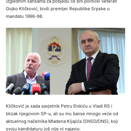
izglednim šansama za pobjedu će biti politički veteran
Gojko Kličković, bivši premijer Republike Srpske u
mandatu 1996-98.
Kličković je sada savjetnik Petru Đokiću u Vladi RS i
blizak njegovom SP-u, ali su mu šanse mnogo veće od
aktuelnog načelnika Mladena Kljajića (SNSD/DNS), koji
svoju kandidaturu još nije ni najavio.