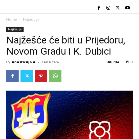
Home
Najnovije
Najnovije
Najžešće će biti u Prijedoru,
Novom Gradu i K. Dubici
By
Anastasija A.
-
13/03/2024
284
0