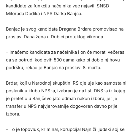
kandidate za funkciju načelnika već najavili SNSD
Milorada Dodika i NPS Darka Banjca.
Banjac je svog kandidata Dragana Brdara promovisao na
proslavi Dana žena u Dubici proteklog vikenda.
– Imaćemo kandidata za načelnika i on će morati večeras
da se potrudi kod ovih 500 dama kako bi dobio njihovu
podršku, rekao je Banjac na proslavi 8. marta.
Brdar, koji u Narodnoj skupštini RS djeluje kao samostalni
poslanik u klubu NPS-a, izabran je na listi DNS-a iz kojeg
je preletio u Banjčevo jato odmah nakon izbora, jer je
transfer u NPS najvjerovatnije dogovoren davno prije
izbora.
– To je lopovluk, kriminal, korupcija! Najniži ljudski soj se