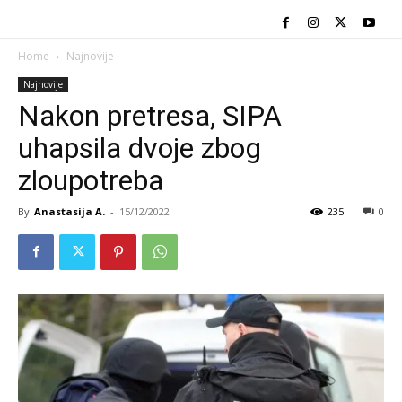
Home
Najnovije
Najnovije
Nakon pretresa, SIPA
uhapsila dvoje zbog
zloupotreba
By
Anastasija A.
-
15/12/2022
235
0