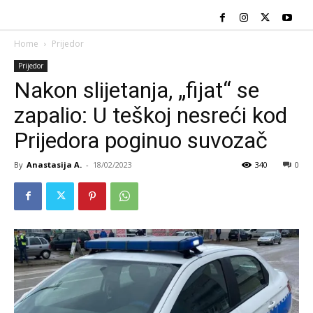
Home
Prijedor
Prijedor
Nakon slijetanja, „fijat“ se
zapalio: U teškoj nesreći kod
Prijedora poginuo suvozač
By
Anastasija A.
-
18/02/2023
340
0