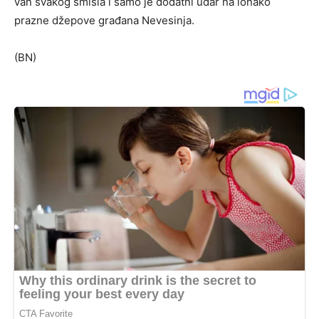
van svakog smisla i samo je dodatni udar na ionako
prazne džepove građana Nevesinja.
(BN)