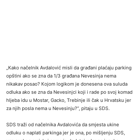
„Кako načelnik Avdalović misli da građani plaćaju parking
opštini ako se zna da 1/3 građana Nevesinja nema
nikakav posao? Кojom logikom je donesena ova suluda
odluka ako se zna da Nevesinjci koji i rade po svoj komad
hljeba idu u Mostar, Gacko, Trebinje ili čak u Hrvatsku jer
za njih posla nema u Nevesinju?“, pitaju u SDS.
SDS traži od načelnika Avdalovića da smjesta ukine
odluku o naplati parkinga jer je ona, po mišljenju SDS,