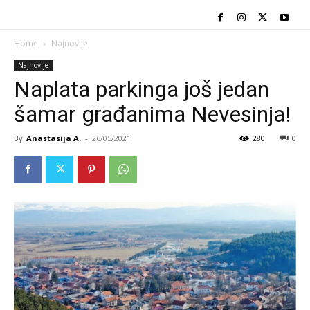
Home
Najnovije
Najnovije
Naplata parkinga još jedan
šamar građanima Nevesinja!
By
Anastasija A.
-
26/05/2021
280
0