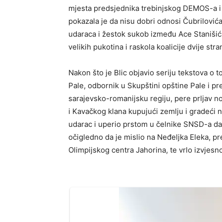
mjesta predsjednika trebinjskog DEMOS-a 
pokazala je da nisu dobri odnosi Čubrilovića 
udaraca i žestok sukob između Ace Stanišić
velikih pukotina i raskola koalicije dvije stra
Nakon što je Blic objavio seriju tekstova o t
Pale, odbornik u Skupštini opštine Pale i
sarajevsko-romanijsku regiju, pere prljav no
i Kavačkog klana kupujući zemlju i gradeći n
udarac i uperio prstom u čelnike SNSD-a da o
očigledno da je mislio na Neđeljka Eleka, 
Olimpijskog centra Jahorina, te vrlo izvjes