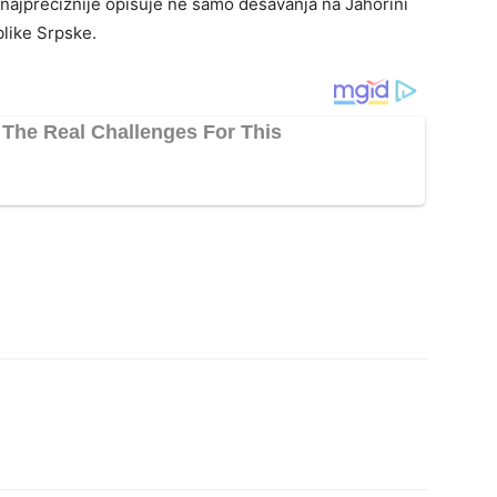
a najpreciznije opisuje ne samo dešavanja na Jahorini
ublike Srpske.