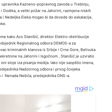
i upravnika Kazneno-popravnog zavoda u Trebinju,
i Dodika, a veliki požar na Jahorini, razmjena niskih
a i Nedeljka Eleka mogao bi da dovede do eskalacije,
nke.
ome kako Aco Stanišić, direktor Elektro-distribucije
 predsjednik Regionalnog odbora DEMOS-a za
vac kriminalnih klanova iz Srbije i Crne Gore, Belivuka
ekretnine na Jahorini i Isgočnom , Stanišić je uzvratio
ni stoje iza pisanja medija. Iako nije saopštio imena,
predsjednika Nadzornog odbora i prvog čovjeka
no i Nenada Nešića, predsjednika DNS-a.