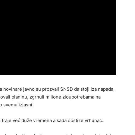
 za novinare javno su prozvali SNSD da stoji iza napada,
zovali planinu, zgrnuli milione zloupotrebama na
 o svemu izjasni.
e traje već duže vremena a sada dostiže vrhunac.