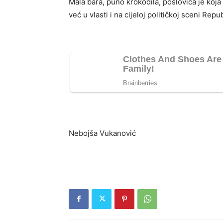
Mala bara, puno krokodila, poslovica je koj
već u vlasti i na cijeloj političkoj sceni Rep
Nebojša Vukanović