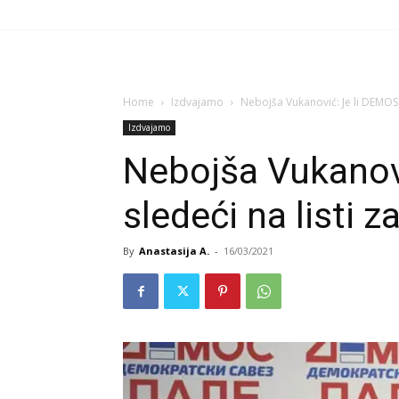
Home
Izdvajamo
Nebojša Vukanović: Je li DEMOS s
Izdvajamo
Nebojša Vukanov
sledeći na listi z
By
Anastasija A.
-
16/03/2021