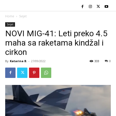
Home
Svijet
Svijet
NOVI MIG-41: Leti preko 4.5
maha sa raketama kindžal i
cirkon
By
Katarina B.
-
27/09/2022
333
0