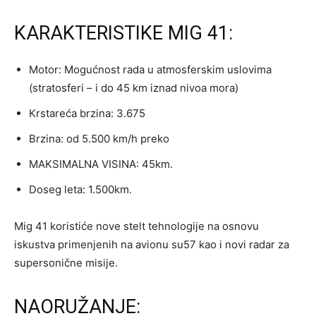
KARAKTERISTIKE MIG 41:
Motor: Mogućnost rada u atmosferskim uslovima
(stratosferi – i do 45 km iznad nivoa mora)
Krstareća brzina: 3.675
Brzina: od 5.500 km/h preko
MAKSIMALNA VISINA: 45km.
Doseg leta: 1.500km.
Mig 41 koristiće nove stelt tehnologije na osnovu
iskustva primenjenih na avionu su57 kao i novi radar za
supersonične misije.
NAORUŽANJE: