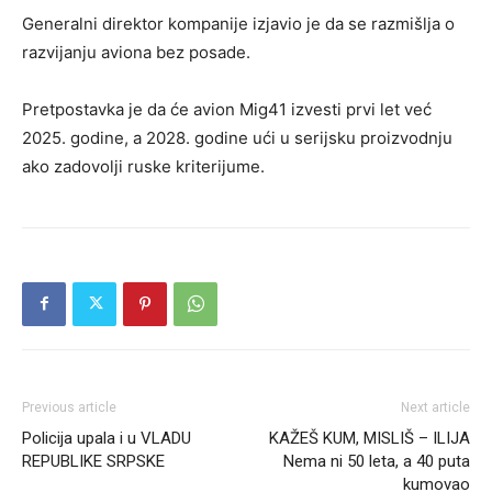
Generalni direktor kompanije izjavio je da se razmišlja o
razvijanju aviona bez posade.
Pretpostavka je da će avion Mig41 izvesti prvi let već
2025. godine, a 2028. godine ući u serijsku proizvodnju
ako zadovolji ruske kriterijume.
Previous article
Next article
Policija upala i u VLADU
KAŽEŠ KUM, MISLIŠ – ILIJA
REPUBLIKE SRPSKE
Nema ni 50 leta, a 40 puta
kumovao