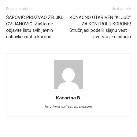
Previous article
Next article
ŠAROVIĆ PROZVAO ŽELJKU
KONAČNO OTKRIVEN “KLJUČ”
CVIJANOVIĆ: Zašto ne
ZA KONTROLU KORONE!
objavite listu svih javnih
Stručnjaci podelili sjajnu vest –
nabavki u doba korone
evo šta je u pitanju
Katarina B.
http://www.vijestisrpske.com