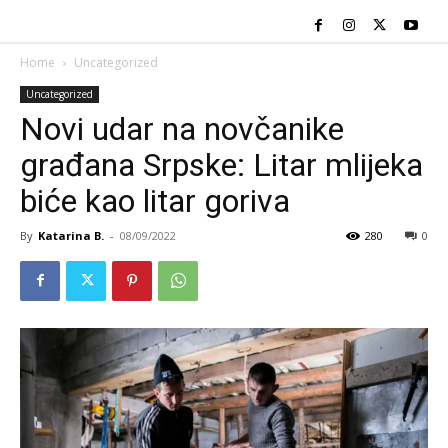
Home
Uncategorized
Uncategorized
Novi udar na novčanike
građana Srpske: Litar mlijeka
biće kao litar goriva
By
Katarina B.
-
08/09/2022
280
0