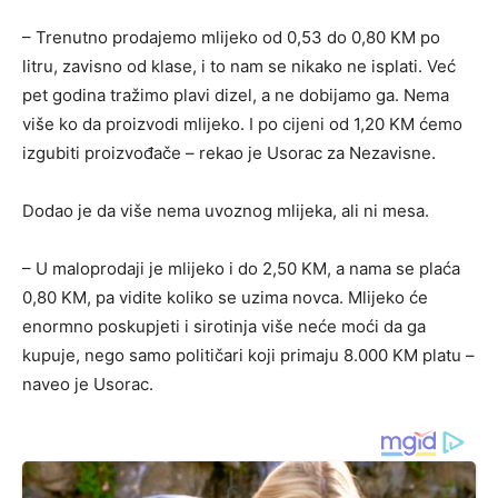
– Trenutno prodajemo mlijeko od 0,53 do 0,80 KM po
litru, zavisno od klase, i to nam se nikako ne isplati. Već
pet godina tražimo plavi dizel, a ne dobijamo ga. Nema
više ko da proizvodi mlijeko. I po cijeni od 1,20 KM ćemo
izgubiti proizvođače – rekao je Usorac za Nezavisne.
Dodao je da više nema uvoznog mlijeka, ali ni mesa.
– U maloprodaji je mlijeko i do 2,50 KM, a nama se plaća
0,80 KM, pa vidite koliko se uzima novca. Mlijeko će
enormno poskupjeti i sirotinja više neće moći da ga
kupuje, nego samo političari koji primaju 8.000 KM platu –
naveo je Usorac.