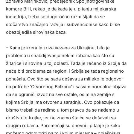
Zdravko Marinković, predsjednik Spoljnotrgovinske
komore BiH, rekao je da kada je u pitanju mljekarska
industrija, treba se dugoročno razmišljati da se
stočarstvo značajno razvija i subvencioniše kako bi se
obezbijedila sirovinska baza.
– Kada je krenula kriza vezana za Ukrajinu, bilo je
problema u snabdijevanju nekim robama kao što su
žitarice i sirovine u toj oblasti. Tada je rečeno iz Srbije da
neće biti problema za region, i Srbija se tada regionalno
ponašala. Ovo što se sada dešava za mlijeko je odgovor
na potrebe ‘Otvorenog Balkana’ i sasvim normalna objava
da se ograniči izvoz na sve ostale, osim na zemlje s
kojima Srbija ima otvorenu saradnju. Ovo pokazuje da
bismo trebali da radimo u tom pravcu da se nađemo u
društvu te trojke, jer ne znamo šta će se dešavati sa
drugim robama. Poremećaji su dnevni i pitanje je kako
možemo odgovoriti na to i kojim mjerama – objašnjava