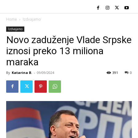
Home
Izdvajamo
Izdvajamo
Novo zaduženje Vlade Srpske
iznosi preko 13 miliona
maraka
By
Katarina B.
-
09/09/2024
391
0