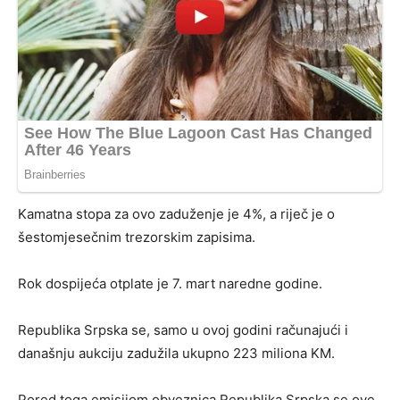
Kamatna stopa za ovo zaduženje je 4%, a riječ je o
šestomjesečnim trezorskim zapisima.
Rok dospijeća otplate je 7. mart naredne godine.
Republika Srpska se, samo u ovoj godini računajući i
današnju aukciju zadužila ukupno 223 miliona KM.
Pored toga emisijom obveznica Republika Srpska se ove