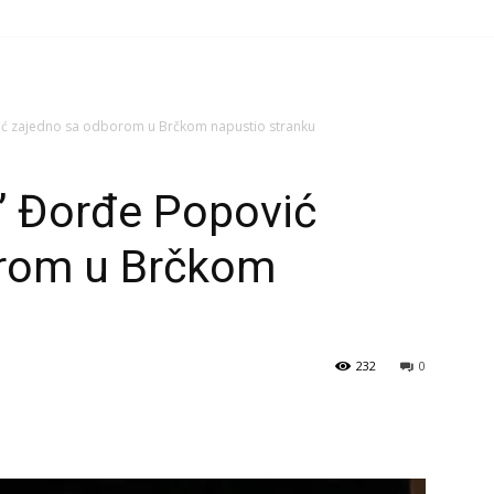
ić zajedno sa odborom u Brčkom napustio stranku
” Đorđe Popović
orom u Brčkom
232
0