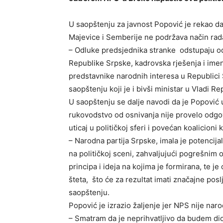
U saopštenju za javnost Popović je rekao da
Majevice i Semberije ne podržava način rad
– Odluke predsjednika stranke odstupaju od
Republike Srpske, kadrovska rješenja i imen
predstavnike narodnih interesa u Republici 
saopštenju koji je i bivši ministar u Vladi R
U saopštenju se dalje navodi da je Popović
rukovodstvo od osnivanja nije provelo odgov
uticaj u političkoj sferi i povećan koalicioni 
– Narodna partija Srpske, imala je potencijal
na političkoj sceni, zahvaljujući pogrešnim
principa i ideja na kojima je formirana, te 
šteta, što će za rezultat imati značajne pos
saopštenju.
Popović je izrazio žaljenje jer NPS nije naro
– Smatram da je neprihvatljivo da budem dio 