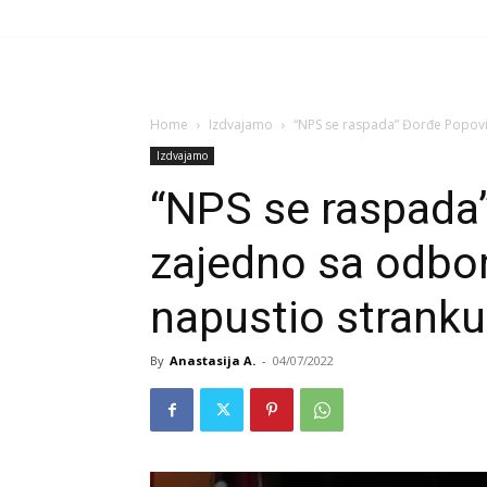
Home
Izdvajamo
“NPS se raspada” Đorđe Popov
Izdvajamo
“NPS se raspada
zajedno sa odb
napustio stranku
By
Anastasija A.
-
04/07/2022