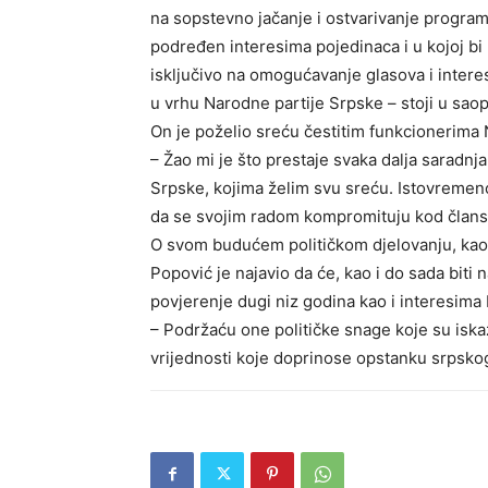
na sopstevno jačanje i ostvarivanje programsk
podređen interesima pojedinaca i u kojoj b
isključivo na omogućavanje glasova i intere
u vrhu Narodne partije Srpske – stoji u saop
On je poželio sreću čestitim funkcionerima
– Žao mi je što prestaje svaka dalja saradnj
Srpske, kojima želim svu sreću. Istovremeno,
da se svojim radom kompromituju kod članstv
O svom budućem političkom djelovanju, kao 
Popović je najavio da će, kao i do sada biti
povjerenje dugi niz godina kao i interesima
– Podržaću one političke snage koje su iska
vrijednosti koje doprinose opstanku srpskog