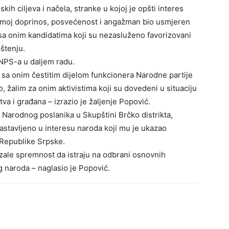
ih ciljeva i načela, stranke u kojoj je opšti interes
i moj doprinos, posvećenost i angažman bio usmjeren
sa onim kandidatima koji su nezasluženo favorizovani
štenju.
 NPS-a u daljem radu.
a sa onim čestitim dijelom funkcionera Narodne partije
 žalim za onim aktivistima koji su dovedeni u situaciju
a i građana – izrazio je žaljenje Popović.
Narodnog poslanika u Skupštini Brčko distrikta,
 nastavljeno u interesu naroda koji mu je ukazao
 Republike Srpske.
zale spremnost da istraju na odbrani osnovnih
 naroda – naglasio je Popović.