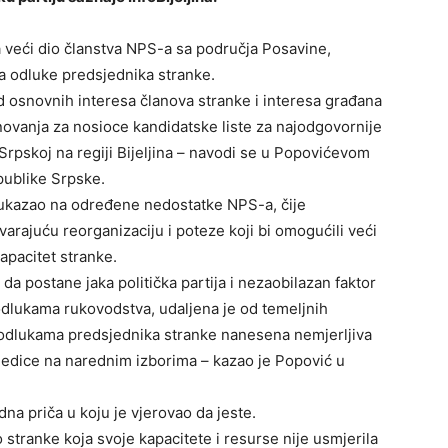
 veći dio članstva NPS-a sa područja Posavine,
a odluke predsjednika stranke.
 osnovnih interesa članova stranke i interesa građana
ovanja za nosioce kandidatske liste za najodgovornije
Srpskoj na regiji Bijeljina – navodi se u Popovićevom
epublike Srpske.
 ukazao na određene nedostatke NPS-a, čije
arajuću reorganizaciju i poteze koji bi omogućili veći
kapacitet stranke.
 da postane jaka politička partija i nezaobilazan faktor
 odlukama rukovodstva, udaljena je od temeljnih
je odlukama predsjednika stranke nanesena nemjerljiva
ljedice na narednim izborima – kazao je Popović u
dna priča u koju je vjerovao da jeste.
stranke koja svoje kapacitete i resurse nije usmjerila