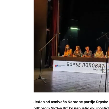
Jedan od osnivača Narodne partije Srpske 
odborom NPS-a Brčko napustio ovu političku