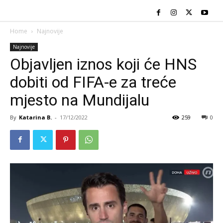
Home
Najnovije
Najnovije
Objavljen iznos koji će HNS
dobiti od FIFA-e za treće
mjesto na Mundijalu
By
Katarina B.
-
17/12/2022
259
0