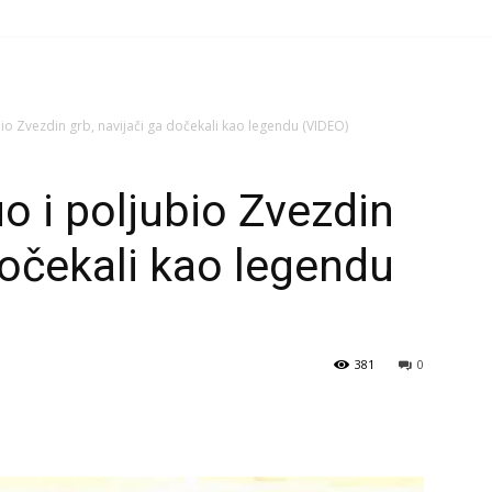
io Zvezdin grb, navijači ga dočekali kao legendu (VIDEO)
o i poljubio Zvezdin
dočekali kao legendu
381
0