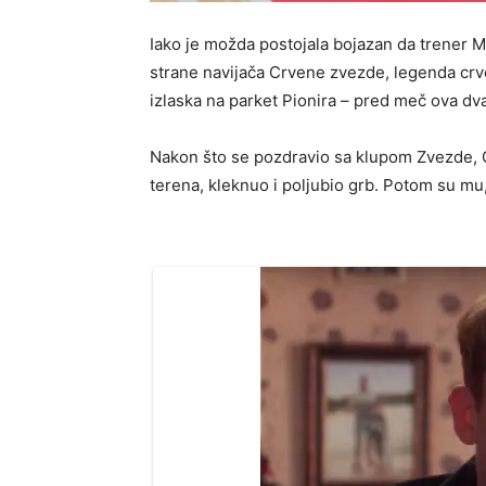
​Iako je možda postojala bojazan da trener 
strane navijača Crvene zvezde, legenda crv
izlaska na parket Pionira – pred meč ova dva
Nakon što se pozdravio sa klupom Zvezde, O
terena, kleknuo i poljubio grb. Potom su mu,