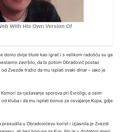
 donio dvije titule kao igrač i s velikom radošću su ga
neslavno završilo, da bi potom Obradović postao
od Zvezde tražio da mu isplati svaki dinar – iako je
b Komori za rješavanje sporova pri Evroligi, a osim
od kluba i da mu isplati bonus za osvajanje Kupa, gdje
 presudila u Obradovićevu korist i izjasnila je Zvezdi
treneru, ali bez bonusa za Kup, što je u dodatnoj mjeri