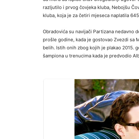
razljutilo i prvog čovjeka kluba, Nebojšu Čo
kluba, koja je za četiri mjeseca naplatila 64
Obradovića su navijači Partizana nedavno d
prošle godine, kada je gostovao Zvezdi sa 
belih. Istih onih zbog kojih je plakao 2015. 
šampiona u trenucima kada je predvodio Al