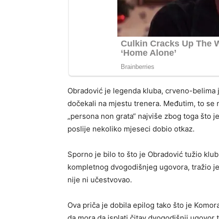
Obradović je legenda kluba, crveno-belima je
dočekali na mjestu trenera. Međutim, to se 
„persona non grata“ najviše zbog toga što je 
poslije nekoliko mjeseci dobio otkaz.
Sporno je bilo to što je Obradović tužio klu
kompletnog dvogodišnjeg ugovora, tražio je 
nije ni učestvovao.
Ova priča je dobila epilog tako što je Komora
da mora da isplati čitav dvogodišnji ugovor 