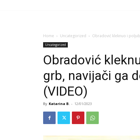
Home
Uncategorized
Obradović kleknuo i poljub
Uncategorized
Obradović kleknu
grb, navijači ga 
(VIDEO)
By
Katarina B.
-
12/01/2023