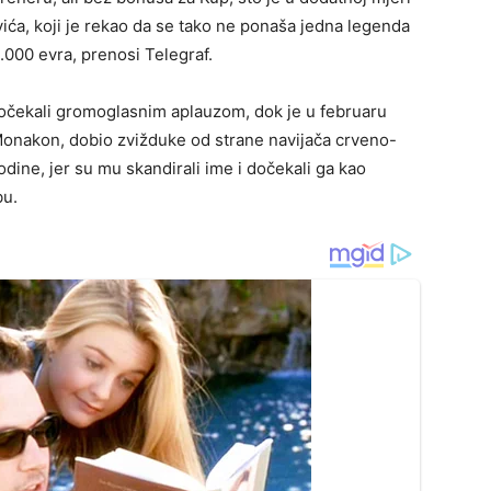
vića, koji je rekao da se tako ne ponaša jedna legenda
5.000 evra, prenosi Telegraf.
očekali gromoglasnim aplauzom, dok je u februaru
Monakon, dobio zvižduke od strane navijača crveno-
godine, jer su mu skandirali ime i dočekali ga kao
bu.