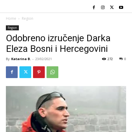
Home
Region
Region
Odobreno izručenje Darka
Eleza Bosni i Hercegovini
By
Katarina B.
-
23/02/2021
272
0