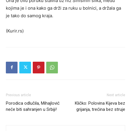
Ona je ovu poruku stavila uz niz Sinišinih slika, među
kojima je i ona kako ga drži za ruku u bolnici, a držala ga
je tako do samog kraja.
(Kurir.rs)
Previous article
Next article
Porodica odlučila, Mihajlović
Kličko: Polovina Kijeva bez
neće biti sahranjen u Srbiji!
grijanja, trećina bez struje