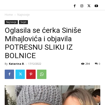
Home
Najnovije
Najnovije
Svijet
Oglasila se ćerka Siniše
Mihajlovića i objavila
POTRESNU SLIKU IZ
BOLNICE
By
Katarina B.
-
17/12/2022
294
0