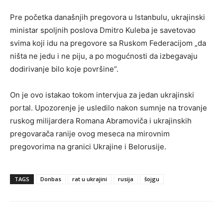
Pre početka današnjih pregovora u Istanbulu, ukrajinski
ministar spoljnih poslova Dmitro Kuleba je savetovao
svima koji idu na pregovore sa Ruskom Federacijom „da
ništa ne jedu i ne piju, a po mogućnosti da izbegavaju
dodirivanje bilo koje površine“.
On je ovo istakao tokom intervjua za jedan ukrajinski
portal. Upozorenje je usledilo nakon sumnje na trovanje
ruskog milijardera Romana Abramoviča i ukrajinskih
pregovarača ranije ovog meseca na mirovnim
pregovorima na granici Ukrajine i Belorusije.
TAGS
Donbas
rat u ukrajini
rusija
šojgu