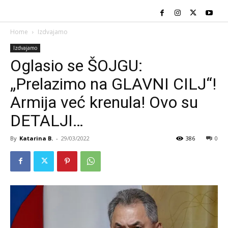
Home
Izdvajamo
Izdvajamo
Oglasio se ŠOJGU:
„Prelazimo na GLAVNI CILJ“!
Armija već krenula! Ovo su
DETALJI…
By
Katarina B.
-
29/03/2022
386
0