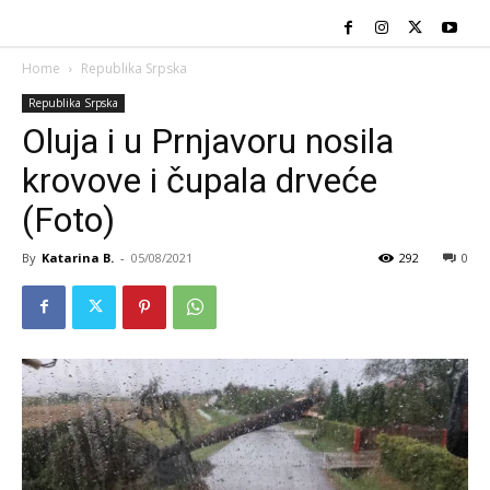
Home
Republika Srpska
Republika Srpska
Oluja i u Prnjavoru nosila
krovove i čupala drveće
(Foto)
By
Katarina B.
-
05/08/2021
292
0