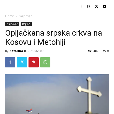
Home
Najnovije
Najnovije
Region
Opljačkana srpska crkva na
Kosovu i Metohiji
By
Katarina B.
-
21/06/2021
286
0