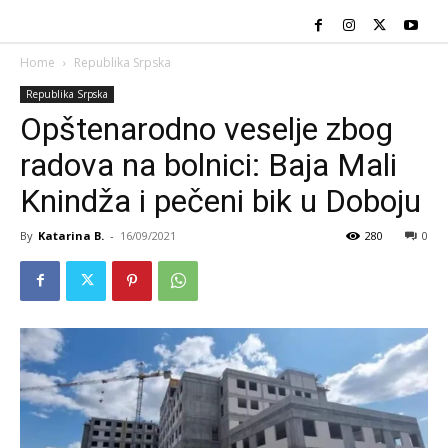
Home
Republika Srpska
Republika Srpska
Opštenarodno veselje zbog
radova na bolnici: Baja Mali
Knindža i pečeni bik u Doboju
By
Katarina B.
-
16/09/2021
280
0