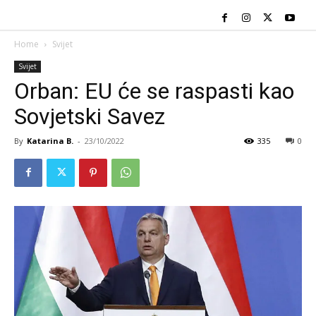
Home
Svijet
Svijet
Orban: EU će se raspasti kao
Sovjetski Savez
By
Katarina B.
-
23/10/2022
335
0