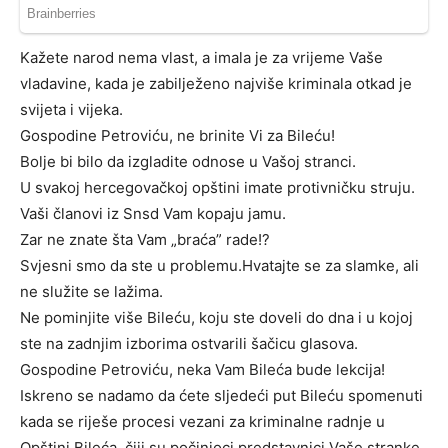
Kažete narod nema vlast, a imala je za vrijeme Vaše
vladavine, kada je zabilježeno najviše kriminala otkad je
svijeta i vijeka.
Gospodine Petroviću, ne brinite Vi za Bileću!
Bolje bi bilo da izgladite odnose u Vašoj stranci.
U svakoj hercegovačkoj opštini imate protivničku struju.
Vaši članovi iz Snsd Vam kopaju jamu.
Zar ne znate šta Vam „braća” rade!?
Svjesni smo da ste u problemu.Hvatajte se za slamke, ali
ne služite se lažima.
Ne pominjite više Bileću, koju ste doveli do dna i u kojoj
ste na zadnjim izborima ostvarili šačicu glasova.
Gospodine Petroviću, neka Vam Bileća bude lekcija!
Iskreno se nadamo da ćete sljedeći put Bileću spomenuti
kada se riješe procesi vezani za kriminalne radnje u
Opštini Bileća, čiji su počinioci predstavnici Vaše stranke.