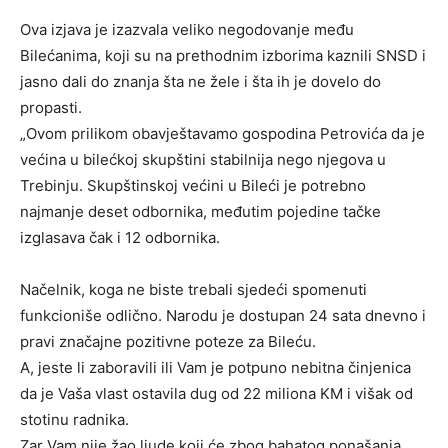
Ova izjava je izazvala veliko negodovanje među
Bilećanima, koji su na prethodnim izborima kaznili SNSD i
jasno dali do znanja šta ne žele i šta ih je dovelo do
propasti.
„Ovom prilikom obavještavamo gospodina Petrovića da je
većina u bilećkoj skupštini stabilnija nego njegova u
Trebinju. Skupštinskoj većini u Bileći je potrebno
najmanje deset odbornika, međutim pojedine tačke
izglasava čak i 12 odbornika.
Načelnik, koga ne biste trebali sjedeći spomenuti
funkcioniše odlično. Narodu je dostupan 24 sata dnevno i
pravi značajne pozitivne poteze za Bileću.
A, jeste li zaboravili ili Vam je potpuno nebitna činjenica
da je Vaša vlast ostavila dug od 22 miliona KM i višak od
stotinu radnika.
Zar Vam nije žao ljude koji će zbog bahatog ponašanja