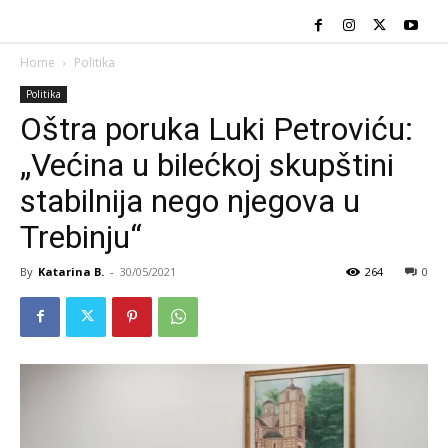
Home
Politika
Politika
Oštra poruka Luki Petroviću:
„Većina u bilećkoj skupštini
stabilnija nego njegova u
Trebinju“
By
Katarina B.
-
30/05/2021
264
0