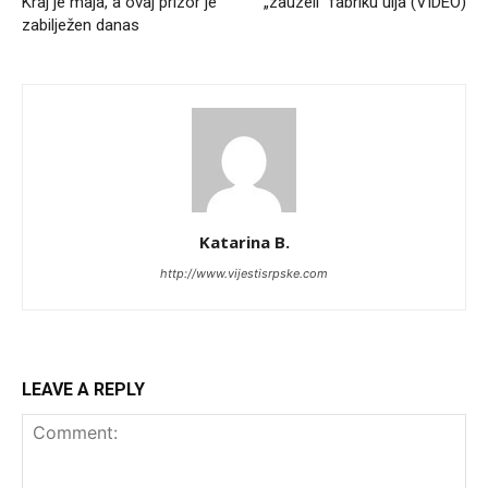
Kraj je maja, a ovaj prizor je
„zauzeli“ fabriku ulja (VIDEO)
zabilježen danas
Katarina B.
http://www.vijestisrpske.com
LEAVE A REPLY