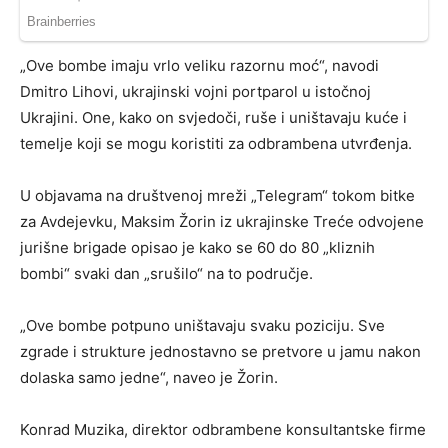
„Ove bombe imaju vrlo veliku razornu moć“, navodi
Dmitro Lihovi, ukrajinski vojni portparol u istočnoj
Ukrajini. One, kako on svjedoči, ruše i uništavaju kuće i
temelje koji se mogu koristiti za odbrambena utvrđenja.
U objavama na društvenoj mreži „Telegram“ tokom bitke
za Avdejevku, Maksim Žorin iz ukrajinske Treće odvojene
jurišne brigade opisao je kako se 60 do 80 „kliznih
bombi“ svaki dan „srušilo“ na to područje.
„Ove bombe potpuno uništavaju svaku poziciju. Sve
zgrade i strukture jednostavno se pretvore u jamu nakon
dolaska samo jedne“, naveo je Žorin.
Konrad Muzika, direktor odbrambene konsultantske firme