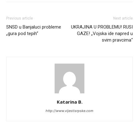
Previous article
Next article
SNSD u Banjaluci probleme
UKRAJINA U PROBLEMU! RUSI
„gura pod tepih“
GAZE! „Vojska ide napred u
svim pravcima“
Katarina B.
http://www.vijestisrpske.com