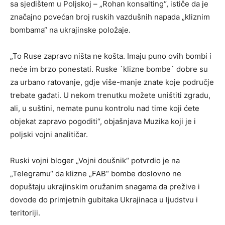
sa sjedištem u Poljskoj – „Rohan konsalting“, ističe da je
značajno povećan broj ruskih vazdušnih napada „kliznim
bombama“ na ukrajinske položaje.
„To Ruse zapravo ništa ne košta. Imaju puno ovih bombi i
neće im brzo ponestati. Ruske `klizne bombe` dobre su
za urbano ratovanje, gdje više-manje znate koje područje
trebate gađati. U nekom trenutku možete uništiti zgradu,
ali, u suštini, nemate punu kontrolu nad time koji ćete
objekat zapravo pogoditi“, objašnjava Muzika koji je i
poljski vojni analitičar.
Ruski vojni bloger „Vojni doušnik“ potvrdio je na
„Telegramu“ da klizne „FAB“ bombe doslovno ne
dopuštaju ukrajinskim oružanim snagama da prežive i
dovode do primjetnih gubitaka Ukrajinaca u ljudstvu i
teritoriji.