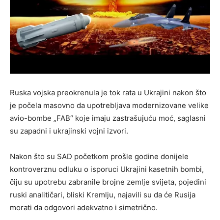
Ruska vojska preokrenula je tok rata u Ukrajini nakon što
je počela masovno da upotrebljava modernizovane velike
avio-bombe „FAB“ koje imaju zastrašujuću moć, saglasni
su zapadni i ukrajinski vojni izvori.
Nakon što su SAD početkom prošle godine donijele
kontroverznu odluku o isporuci Ukrajini kasetnih bombi,
čiju su upotrebu zabranile brojne zemlje svijeta, pojedini
ruski analitičari, bliski Kremlju, najavili su da će Rusija
morati da odgovori adekvatno i simetrično.