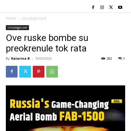
Home
Uncategorized
Uncategorized
Ove ruske bombe su
preokrenule tok rata
By
Katarina B.
-
19/03/2024
282
0