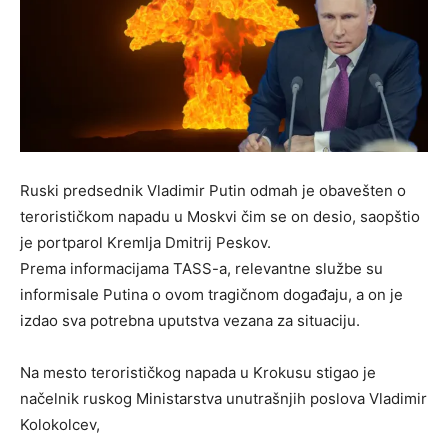
Ruski predsednik Vladimir Putin odmah je obavešten o
terorističkom napadu u Moskvi čim se on desio, saopštio
je portparol Kremlja Dmitrij Peskov.
Prema informacijama TASS-a, relevantne službe su
informisale Putina o ovom tragičnom događaju, a on je
izdao sva potrebna uputstva vezana za situaciju.
Na mesto terorističkog napada u Krokusu stigao je
načelnik ruskog Ministarstva unutrašnjih poslova Vladimir
Kolokolcev,