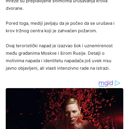
mreže su preplavljene snimcima urušavanja krova
dvorane.
Pored toga, mediji javljaju da je počeo da se urušava i
krov tržnog centra koji je zahvaćen požarom.
Ovaj teroristički napad je izazvao šok i uznemirenost
među građanima Moskve i širom Rusije. Detalji o
motivima napada i identitetu napadača još uvek nisu
javno objavljeni, ali vlasti intenzivno rade na istrazi.