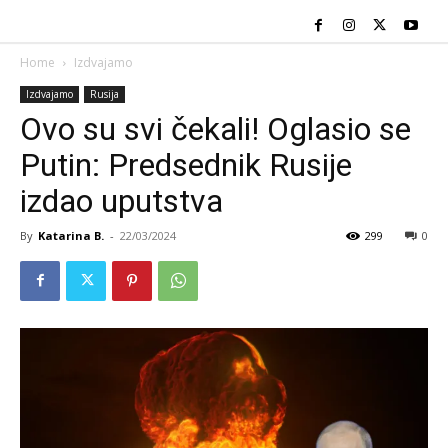
Home
Izdvajamo
Izdvajamo
Rusija
Ovo su svi čekali! Oglasio se
Putin: Predsednik Rusije
izdao uputstva
By
Katarina B.
-
22/03/2024
299
0