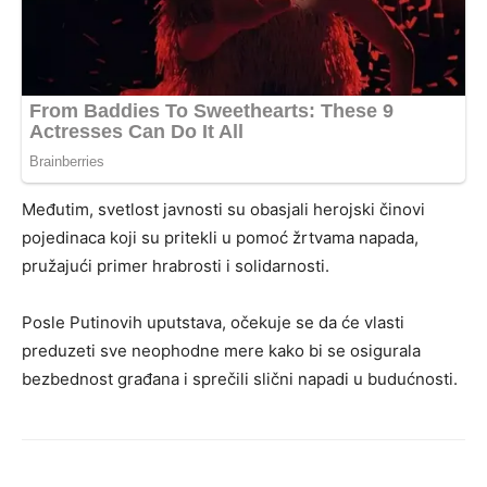
Međutim, svetlost javnosti su obasjali herojski činovi
pojedinaca koji su pritekli u pomoć žrtvama napada,
pružajući primer hrabrosti i solidarnosti.
Posle Putinovih uputstava, očekuje se da će vlasti
preduzeti sve neophodne mere kako bi se osigurala
bezbednost građana i sprečili slični napadi u budućnosti.