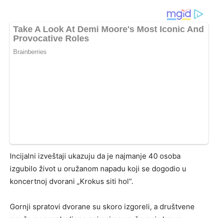
Incijalni izveštaji ukazuju da je najmanje 40 osoba
izgubilo život u oružanom napadu koji se dogodio u
koncertnoj dvorani „Krokus siti hol“.
Gornji spratovi dvorane su skoro izgoreli, a društvene