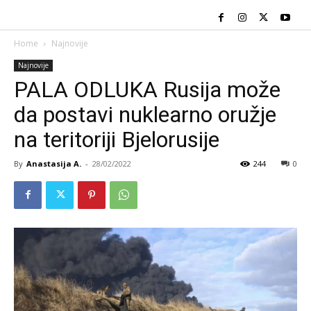
Home
Najnovije
Najnovije
PALA ODLUKA Rusija može
da postavi nuklearno oružje
na teritoriji Bjelorusije
By
Anastasija A.
-
28/02/2022
244
0