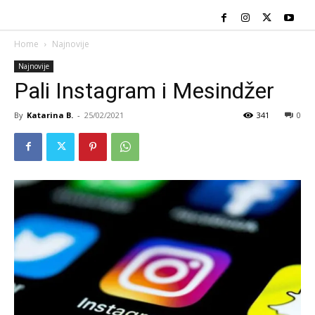
Home
Najnovije
Najnovije
Pali Instagram i Mesindžer
By
Katarina B.
-
25/02/2021
341
0