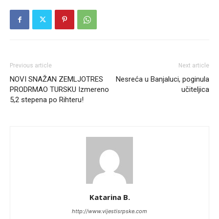
Previous article
Next article
NOVI SNAŽAN ZEMLJOTRES
Nesreća u Banjaluci, poginula
PRODRMAO TURSKU Izmereno
učiteljica
5,2 stepena po Rihteru!
Katarina B.
http://www.vijestisrpske.com