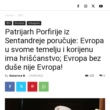
Home
BIH
BIH
Društvo
Izdvajamo
Patrijarh Porfirije iz
Sentandreje poručuje: Evropa
u svome temelju i korijenu
ima hrišćanstvo; Evropa bez
duše nije Evropa!
By
Katarina B.
-
05/09/2022
272
0