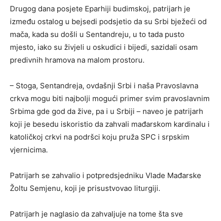
Drugog dana posjete Eparhiji budimskoj, patrijarh je
između ostalog u bejsedi podsjetio da su Srbi bježeći od
mača, kada su došli u Sentandreju, u to tada pusto
mjesto, iako su živjeli u oskudici i bijedi, sazidali osam
predivnih hramova na malom prostoru.
– Stoga, Sentandreja, ovdašnji Srbi i naša Pravoslavna
crkva mogu biti najbolji mogući primer svim pravoslavnim
Srbima gde god da žive, pa i u Srbiji – naveo je patrijarh
koji je besedu iskoristio da zahvali mađarskom kardinalu i
katoličkoj crkvi na podršci koju pruža SPC i srpskim
vjernicima.
Patrijarh se zahvalio i potpredsjedniku Vlade Mađarske
Žoltu Semjenu, koji je prisustvovao liturgiji.
Patrijarh je naglasio da zahvaljuje na tome šta sve