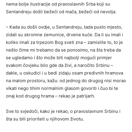
nema bolje ilustracije od pravoslavnih Srba koji su
Sentandreju došli bežeći od mača, bežeći od nevolja.
– Kada su došli ovdje, u Sentandreju, tada pusto mjesto,
zidali su skromne zemunice, drvene kuće. Da li su imali i
koliko imali za trpezom Bog sveti zna – zamislite to, to je
nešto čime mi trebamo da se ponosimo, na šta treba da
se ugledamo i što može biti najbolji mogući primjer
svakom čovjeku bilo gde da živi, a naročito Srbinu –
dakle, u oskudici i u bedi zidaju osam predivnih hramova
na malom prostoru, kažu: od jednog do drugog nisi morao
vikati nego tihim normalnim glasom govoriti i čuo bi te
onaj kod drugog hrama – rekao je patrijarh.
Sve to svjedoči, kako je rekao, o pravoslavnom Srbinu i
šta su bili prioriteti u njihovom životu.