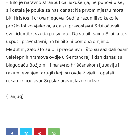
– Bilo je naravno stranputica, iskušenja, ne ponovilo se,
ali ostala je pouka za nas danas: Na prvom mjestu mora
biti Hristos, i crkva njegova! Sad je razumljivo kako je
prošlo toliko vjekova, a da su pravoslavni Srbi očuvali
svoj identitet svuda po svijetu. Da su bili samo Srbi, a tek
usput i pravoslavni, ne bi bilo ni pomena o njima.
Međutim, zato što su bili pravoslavni, što su sazidali osam
velelepnih hramova ovdje u Sentandreji i dan danas su
blagodaću Božjom – i naravno hrišćanskom ljubavlju i
razumijevanjem drugih koji su ovde živjeli – opstali –
rekao je poglavar Srpske pravoslavne crkve.
(Tanjug)