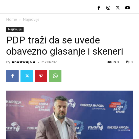
Home
Najnovije
Najnovije
PDP traži da se uvede
obavezno glasanje i skeneri
By
Anastasija A.
-
25/10/2023
260
0