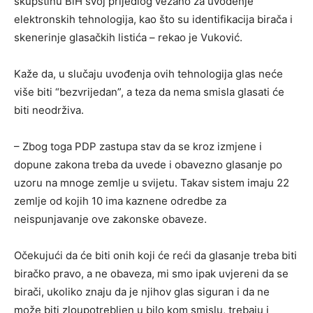
skupštinu BiH svoj prijedlog vezano za uvođenje
elektronskih tehnologija, kao što su identifikacija birača i
skenerinje glasačkih listića – rekao je Vuković.
Kaže da, u slučaju uvođenja ovih tehnologija glas neće
više biti “bezvrijedan”, a teza da nema smisla glasati će
biti neodrživa.
– Zbog toga PDP zastupa stav da se kroz izmjene i
dopune zakona treba da uvede i obavezno glasanje po
uzoru na mnoge zemlje u svijetu. Takav sistem imaju 22
zemlje od kojih 10 ima kaznene odredbe za
neispunjavanje ove zakonske obaveze.
Očekujući da će biti onih koji će reći da glasanje treba biti
biračko pravo, a ne obaveza, mi smo ipak uvjereni da se
birači, ukoliko znaju da je njihov glas siguran i da ne
može biti zloupotrebljen u bilo kom smislu, trebaju i