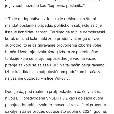
je javnosti poznato kao “kupovina poslanika”.
– To je nedopustivo i vrlo lako je rješivo tako što bi
mandat poslanika pripadao političkom subjektu sa čije
liste je kandidat izabran. Tvrdimo da to nije demokratski
korak unazad kako neki žele predstaviti, nego upravo
suprotno, to je osiguravanje provođenja izborne volje
birača. Uvođenje dvokružnog izbora za pojedinačne
funkcije koje se biraju neposredno je veoma važno
pitanje za koje se zalaže PDP. Na taj način osiguravamo
izbor kandidata sa natpolovičnom podrškom birača za
najvažnije dužnosti – ističe Vuković.
Dodaje da, pod realnom pretpostavkom da će vlast na
nivou BiH predvođena SNSD i HDZ kao i do sada ovom
pitanju pristupiti nezainteresovano i razvlačeći proceduru
sa ciljem da se proces odvuče što dublje u 2024. godinu,