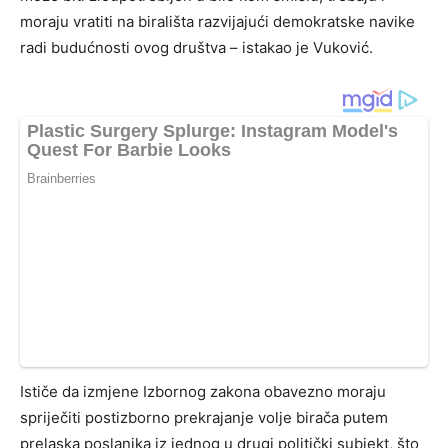
moraju vratiti na birališta razvijajući demokratske navike
radi budućnosti ovog društva – istakao je Vuković.
Ističe da izmjene Izbornog zakona obavezno moraju
spriječiti postizborno prekrajanje volje birača putem
prelaska poslanika iz jednog u drugi politički subjekt, što