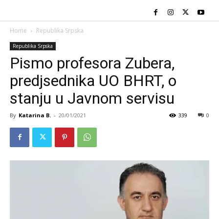
Home
Republika Srpska
Republika Srpska
Pismo profesora Zubera,
predjsednika UO BHRT, o
stanju u Javnom servisu
By
Katarina B.
-
20/01/2021
339
0