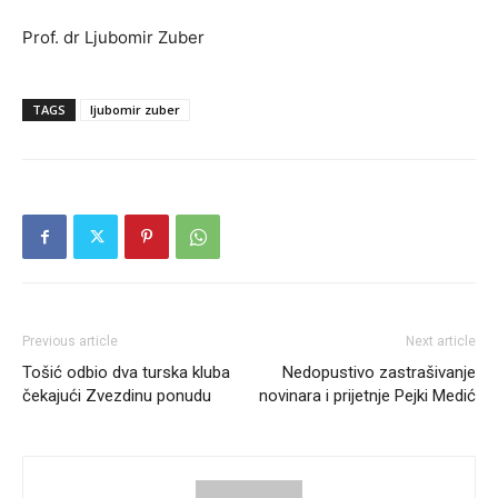
Prof. dr Ljubomir Zuber
TAGS
ljubomir zuber
Previous article
Next article
Tošić odbio dva turska kluba
Nedopustivo zastrašivanje
čekajući Zvezdinu ponudu
novinara i prijetnje Pejki Medić