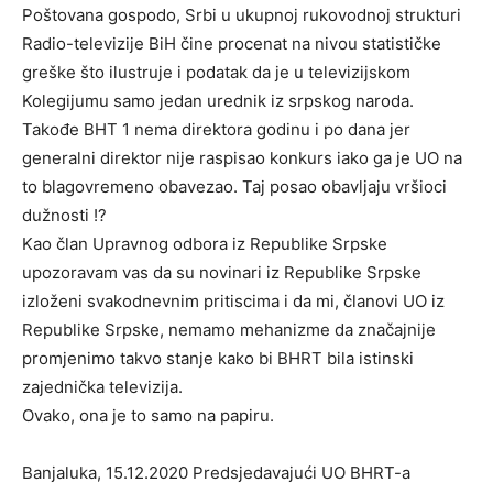
Poštovana gospodo, Srbi u ukupnoj rukovodnoj strukturi
Radio-televizije BiH čine procenat na nivou statističke
greške što ilustruje i podatak da je u televizijskom
Kolegijumu samo jedan urednik iz srpskog naroda.
Takođe BHT 1 nema direktora godinu i po dana jer
generalni direktor nije raspisao konkurs iako ga je UO na
to blagovremeno obavezao. Taj posao obavljaju vršioci
dužnosti !?
Kao član Upravnog odbora iz Republike Srpske
upozoravam vas da su novinari iz Republike Srpske
izloženi svakodnevnim pritiscima i da mi, članovi UO iz
Republike Srpske, nemamo mehanizme da značajnije
promjenimo takvo stanje kako bi BHRT bila istinski
zajednička televizija.
Ovako, ona je to samo na papiru.
Banjaluka, 15.12.2020 Predsjedavajući UO BHRT-a