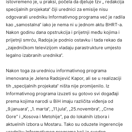
istovremeno je, u praksi, počela da djeluje tzv „ redakcija
specijalnih projekata“ čiji urednici za emisije nisu
odgovarali uredniku Informativnog programa već je radila
kao „samostalna“ iako je nema ni u jednom aktu BHRT-a.
Nakon godinu dana opstrukcija i prijetnji među kojima i
prijetnji smrću, Radoja je podnio ostavku i tada rekao da
„zajedničkom televizijom vladaju parastrukture umjesto
legalno izabranih urednika“.
Nakon toga za urednicu informativnog programa
imenovana je Jelena Radojević Kapor, ali se u realizaciji
tih „specijalnih projekata“ ništa nije promijenilo. Iz
Informativnog programa izuzeti su gotovo svi događaji
prema kojima narodi u BiH imaju različita viđenja od
„9.januara“, „1. marta“, „11.jula“, „25.novembra“, „Crne
Gore“ i „Kosova i Metohije“, pa do lokalnih izbora i
aktuelnih izbora u Mostaru. Tako su oduzete ingerencije
uredniku Informativnog programa koji je sveden