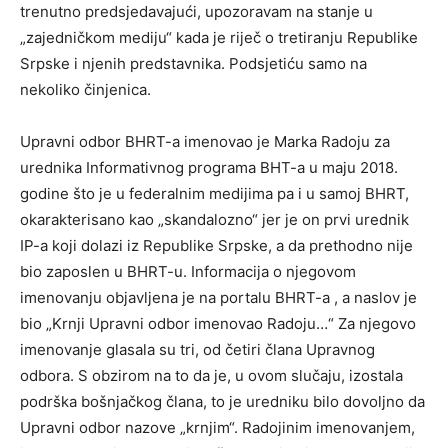
trenutno predsjedavajući, upozoravam na stanje u
„zajedničkom mediju“ kada je riječ o tretiranju Republike
Srpske i njenih predstavnika. Podsjetiću samo na
nekoliko činjenica.
Upravni odbor BHRT-a imenovao je Marka Radoju za
urednika Informativnog programa BHT-a u maju 2018.
godine što je u federalnim medijima pa i u samoj BHRT,
okarakterisano kao „skandalozno“ jer je on prvi urednik
IP-a koji dolazi iz Republike Srpske, a da prethodno nije
bio zaposlen u BHRT-u. Informacija o njegovom
imenovanju objavljena je na portalu BHRT-a , a naslov je
bio „Krnji Upravni odbor imenovao Radoju…“ Za njegovo
imenovanje glasala su tri, od četiri člana Upravnog
odbora. S obzirom na to da je, u ovom slučaju, izostala
podrška bošnjačkog člana, to je uredniku bilo dovoljno da
Upravni odbor nazove „krnjim“. Radojinim imenovanjem,