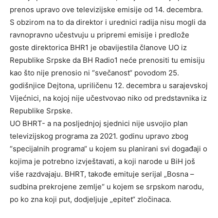
prenos upravo ove televizijske emisije od 14. decembra.
S obzirom na to da direktor i urednici radija nisu mogli da
ravnopravno učestvuju u pripremi emisije i predlože
goste direktorica BHR1 je obavijestila članove UO iz
Republike Srpske da BH Radio1 neće prenositi tu emisiju
kao što nije prenosio ni “svečanost“ povodom 25.
godišnjice Dejtona, upriličenu 12. decembra u sarajevskoj
Vijećnici, na kojoj nije učestvovao niko od predstavnika iz
Republike Srpske.
UO BHRT- a na posljednjoj sjednici nije usvojio plan
televizijskog programa za 2021. godinu upravo zbog
“specijalnih programa“ u kojem su planirani svi događaji o
kojima je potrebno izvještavati, a koji narode u BiH još
više razdvajaju. BHRT, takođe emituje serijal „Bosna –
sudbina prekrojene zemlje“ u kojem se srpskom narodu,
po ko zna koji put, dodjeljuje „epitet“ zločinaca.