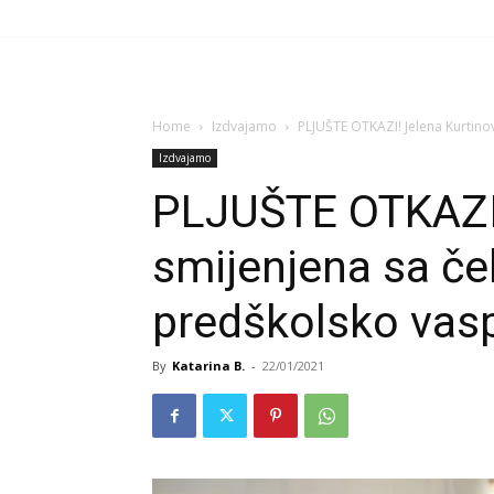
Home
Izdvajamo
PLJUŠTE OTKAZI! Jelena Kurtinov
Izdvajamo
PLJUŠTE OTKAZI!
smijenjena sa če
predškolsko vasp
By
Katarina B.
-
22/01/2021