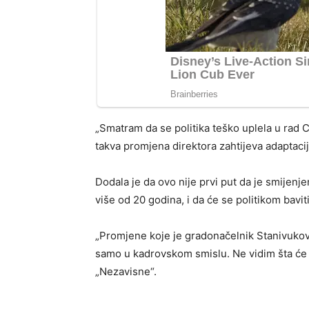
„Smatram da se politika teško uplela u rad Ce
takva promjena direktora zahtijeva adaptaciju
Dodala je da ovo nije prvi put da je smijenj
više od 20 godina, i da će se politikom bavit
„Promjene koje je gradonačelnik Stanivukov
samo u kadrovskom smislu. Ne vidim šta će t
„Nezavisne“.