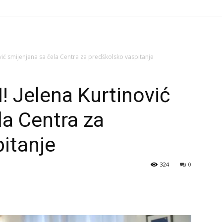
ić smijenjena sa čela Centra za predškolsko vaspitanje
 Jelena Kurtinović
la Centra za
itanje
324
0