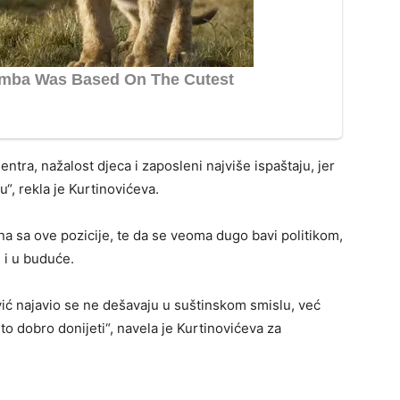
ntra, nažalost djeca i zaposleni najviše ispaštaju, jer
“, rekla je Kurtinovićeva.
ena sa ove pozicije, te da se veoma dugo bavi politikom,
i i u buduće.
ić najavio se ne dešavaju u suštinskom smislu, već
o dobro donijeti“, navela je Kurtinovićeva za