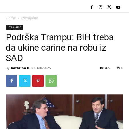
Home
Izdvajamo
Izdvajamo
Podrška Trampu: BiH treba
da ukine carine na robu iz
SAD
By
Katarina B.
-
03/04/2025
479
0